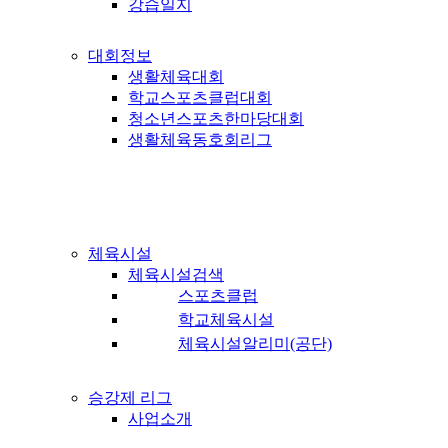
강습일지
대회정보
생활체육대회
학교스포츠클럽대회
청소년스포츠한마당대회
생활체육동호회리그
체육시설
체육시설검색
스포츠클럽
학교체육시설
체육시설알리미(공단)
승강제 리그
사업소개