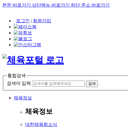
본문 바로가기
상단메뉴 바로가기
하단 주소 바로가기
로그인
|
회원가입
통합검색
검색어 입력
검색
체육정보
체육정보
대한체육회소식