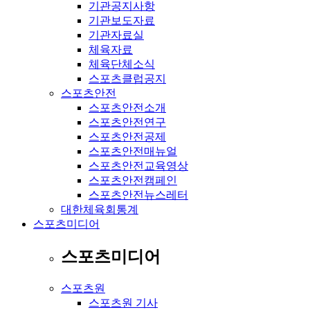
기관공지사항
기관보도자료
기관자료실
체육자료
체육단체소식
스포츠클럽공지
스포츠안전
스포츠안전소개
스포츠안전연구
스포츠안전공제
스포츠안전매뉴얼
스포츠안전교육영상
스포츠안전캠페인
스포츠안전뉴스레터
대한체육회통계
스포츠미디어
스포츠미디어
스포츠원
스포츠원 기사