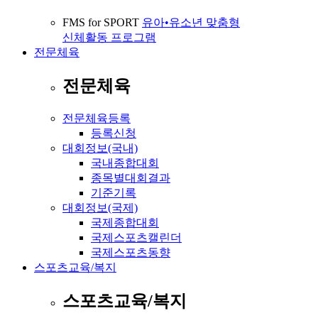
FMS for SPORT
유아•유소년 맞춤형
신체활동 프로그램
전문체육
전문체육
전문체육등록
등록신청
대회정보(국내)
국내종합대회
종목별대회결과
기준기록
대회정보(국제)
국제종합대회
국제스포츠캘린더
국제스포츠동향
스포츠교육/복지
스포츠교육/복지