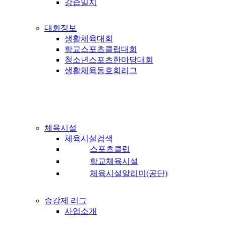
강습일지
대회정보
생활체육대회
학교스포츠클럽대회
청소년스포츠한마당대회
생활체육동호회리그
체육시설
체육시설검색
스포츠클럽
학교체육시설
체육시설알리미(공단)
승강제 리그
사업소개