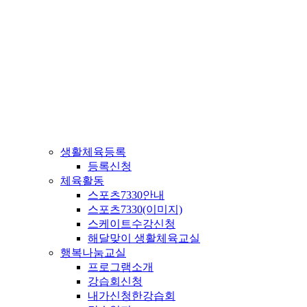
생활체육등록
등록신청
체육활동
스포츠7330안내
스포츠7330(이미지)
스케이트수강신청
해달맞이 생활체육교실
행복나눔교실
프로그램소개
강습회신청
내가신청한강습회