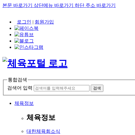
본문 바로가기
상단메뉴 바로가기
하단 주소 바로가기
로그인
|
회원가입
통합검색
검색어 입력
검색
체육정보
체육정보
대한체육회소식