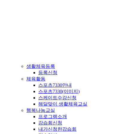
생활체육등록
등록신청
체육활동
스포츠7330안내
스포츠7330(이미지)
스케이트수강신청
해달맞이 생활체육교실
행복나눔교실
프로그램소개
강습회신청
내가신청한강습회