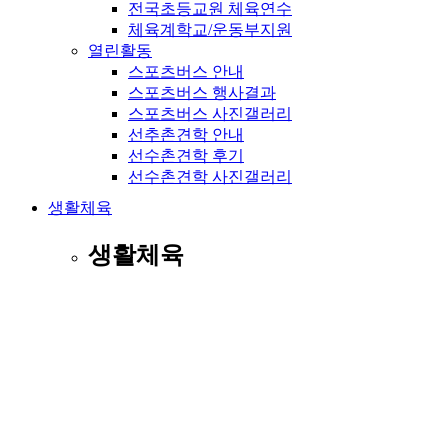
전국초등교원 체육연수
체육계학교/운동부지원
열린활동
스포츠버스 안내
스포츠버스 행사결과
스포츠버스 사진갤러리
선추촌견학 안내
선수촌견학 후기
선수촌견학 사진갤러리
생활체육
생활체육