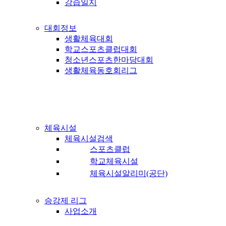
강습일지
대회정보
생활체육대회
학교스포츠클럽대회
청소년스포츠한마당대회
생활체육동호회리그
체육시설
체육시설검색
스포츠클럽
학교체육시설
체육시설알리미(공단)
승강제 리그
사업소개