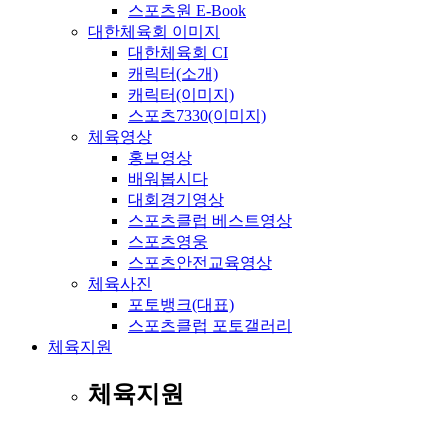
스포츠원 E-Book
대한체육회 이미지
대한체육회 CI
캐릭터(소개)
캐릭터(이미지)
스포츠7330(이미지)
체육영상
홍보영상
배워봅시다
대회경기영상
스포츠클럽 베스트영상
스포츠영웅
스포츠안전교육영상
체육사진
포토뱅크(대표)
스포츠클럽 포토갤러리
체육지원
체육지원