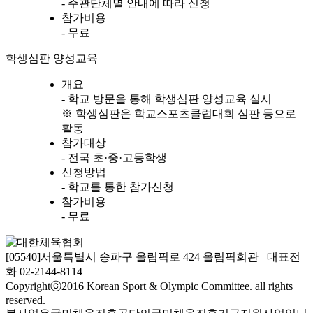
- 주관단체별 안내에 따라 신청
참가비용
- 무료
학생심판 양성교육
개요
- 학교 방문을 통해 학생심판 양성교육 실시
※ 학생심판은 학교스포츠클럽대회 심판 등으로
활동
참가대상
- 전국 초·중·고등학생
신청방법
- 학교를 통한 참가신청
참가비용
- 무료
[05540]서울특별시 송파구 올림픽로 424 올림픽회관 대표전
화 02-2144-8114
Copyrightⓒ2016 Korean Sport & Olympic Committee. all rights
reserved.