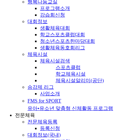
행복나눔교실
프로그램소개
강습회신청
대회정보
생활체육대회
학교스포츠클럽대회
청소년스포츠한마당대회
생활체육동호회리그
체육시설
체육시설검색
스포츠클럽
학교체육시설
체육시설알리미(공단)
승강제 리그
사업소개
FMS for SPORT
유아•유소년 맞춤형 신체활동 프로그램
전문체육
전문체육등록
등록신청
대회정보(국내)