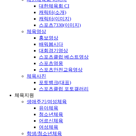
대한체육회 CI
캐릭터(소개)
캐릭터(이미지)
스포츠7330(이미지)
체육영상
홍보영상
배워봅시다
대회경기영상
스포츠클럽 베스트영상
스포츠영웅
스포츠안전교육영상
체육사진
포토뱅크(대표)
스포츠클럽 포토갤러리
체육지원
생애주기/여성체육
유아체육
청소년체육
어르신체육
여성체육
학생/청소년체육