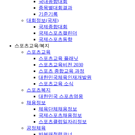
국내종합대회
종목별대회결과
기준기록
대회정보(국제)
국제종합대회
국제스포츠캘린더
국제스포츠동향
스포츠교육/복지
스포츠교육
스포츠교육 플래닛
스포츠교육비전 2030
스포츠 종합교육 과정
대한민국체육인재개발원
스포츠교육 소식
스포츠복지
대한민국 스포츠영웅
채용정보
체육단체채용정보
국제스포츠채용정보
스포츠클럽일자리정보
공정체육
반부패청렴코너