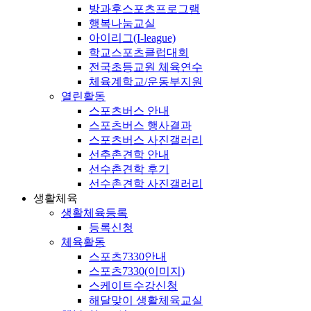
방과후스포츠프로그램
행복나눔교실
아이리그(I-league)
학교스포츠클럽대회
전국초등교원 체육연수
체육계학교/운동부지원
열린활동
스포츠버스 안내
스포츠버스 행사결과
스포츠버스 사진갤러리
선추촌견학 안내
선수촌견학 후기
선수촌견학 사진갤러리
생활체육
생활체육등록
등록신청
체육활동
스포츠7330안내
스포츠7330(이미지)
스케이트수강신청
해달맞이 생활체육교실