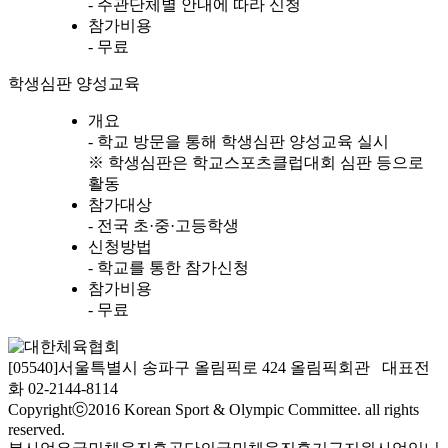
- 주관단체별 안내에 따라 신청
참가비용
- 무료
학생심판 양성교육
개요
- 학교 방문을 통해 학생심판 양성교육 실시
※ 학생심판은 학교스포츠클럽대회 심판 등으로
활동
참가대상
- 전국 초·중·고등학생
신청방법
- 학교를 통한 참가신청
참가비용
- 무료
[05540]서울특별시 송파구 올림픽로 424 올림픽회관 대표전
화 02-2144-8114
Copyrightⓒ2016 Korean Sport & Olympic Committee. all rights
reserved.