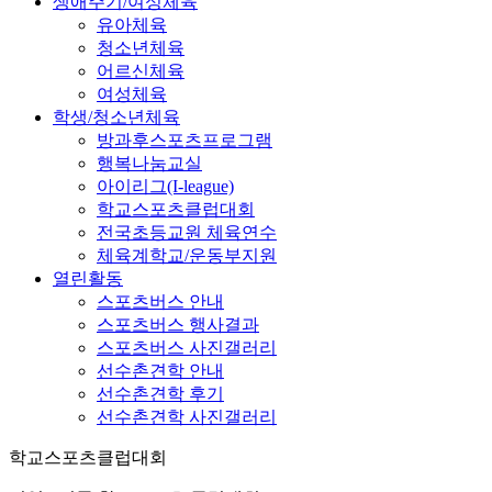
생애주기/여성체육
유아체육
청소년체육
어르신체육
여성체육
학생/청소년체육
방과후스포츠프로그램
행복나눔교실
아이리그(I-league)
학교스포츠클럽대회
전국초등교원 체육연수
체육계학교/운동부지원
열린활동
스포츠버스 안내
스포츠버스 행사결과
스포츠버스 사진갤러리
선수촌견학 안내
선수촌견학 후기
선수촌견학 사진갤러리
학교스포츠클럽대회