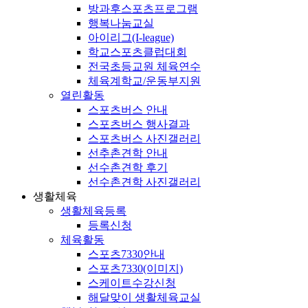
방과후스포츠프로그램
행복나눔교실
아이리그(I-league)
학교스포츠클럽대회
전국초등교원 체육연수
체육계학교/운동부지원
열린활동
스포츠버스 안내
스포츠버스 행사결과
스포츠버스 사진갤러리
선추촌견학 안내
선수촌견학 후기
선수촌견학 사진갤러리
생활체육
생활체육등록
등록신청
체육활동
스포츠7330안내
스포츠7330(이미지)
스케이트수강신청
해달맞이 생활체육교실