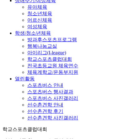
생애주기/여성체육
유아체육
청소년체육
어르신체육
여성체육
학생/청소년체육
방과후스포츠프로그램
행복나눔교실
아이리그(I-league)
학교스포츠클럽대회
전국초등교원 체육연수
체육계학교/운동부지원
열린활동
스포츠버스 안내
스포츠버스 행사결과
스포츠버스 사진갤러리
선수촌견학 안내
선수촌견학 후기
선수촌견학 사진갤러리
학교스포츠클럽대회