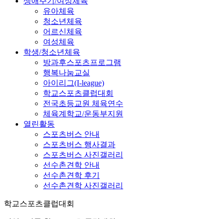
생애주기/여성체육
유아체육
청소년체육
어르신체육
여성체육
학생/청소년체육
방과후스포츠프로그램
행복나눔교실
아이리그(I-league)
학교스포츠클럽대회
전국초등교원 체육연수
체육계학교/운동부지원
열린활동
스포츠버스 안내
스포츠버스 행사결과
스포츠버스 사진갤러리
선수촌견학 안내
선수촌견학 후기
선수촌견학 사진갤러리
학교스포츠클럽대회