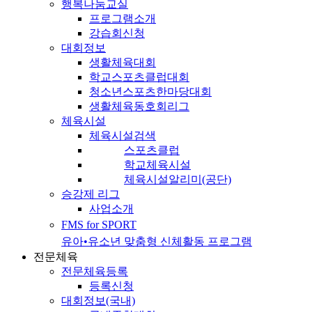
행복나눔교실
프로그램소개
강습회신청
대회정보
생활체육대회
학교스포츠클럽대회
청소년스포츠한마당대회
생활체육동호회리그
체육시설
체육시설검색
스포츠클럽
학교체육시설
체육시설알리미(공단)
승강제 리그
사업소개
FMS for SPORT
유아•유소년 맞춤형 신체활동 프로그램
전문체육
전문체육등록
등록신청
대회정보(국내)