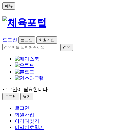
메뉴
로그인
로그인
회원가입
검색
로그인이 필요합니다.
로그인
닫기
로그인
회원가입
아이디찾기
비밀번호찾기