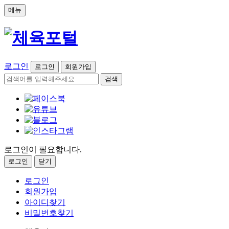
메뉴
로그인
로그인
회원가입
검색
로그인이 필요합니다.
로그인
닫기
로그인
회원가입
아이디찾기
비밀번호찾기