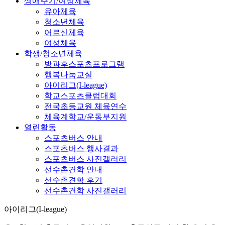
생애주기/여성체육
유아체육
청소년체육
어르신체육
여성체육
학생/청소년체육
방과후스포츠프로그램
행복나눔교실
아이리그(I-league)
학교스포츠클럽대회
전국초등교원 체육연수
체육계학교/운동부지원
열린활동
스포츠버스 안내
스포츠버스 행사결과
스포츠버스 사진갤러리
선수촌견학 안내
선수촌견학 후기
선수촌견학 사진갤러리
아이리그(I-league)