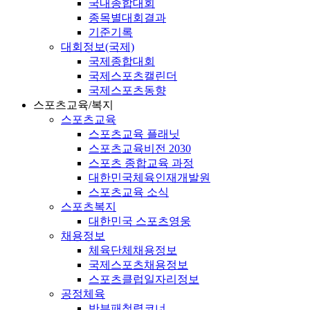
국내종합대회
종목별대회결과
기준기록
대회정보(국제)
국제종합대회
국제스포츠캘린더
국제스포츠동향
스포츠교육/복지
스포츠교육
스포츠교육 플래닛
스포츠교육비전 2030
스포츠 종합교육 과정
대한민국체육인재개발원
스포츠교육 소식
스포츠복지
대한민국 스포츠영웅
채용정보
체육단체채용정보
국제스포츠채용정보
스포츠클럽일자리정보
공정체육
반부패청렴코너