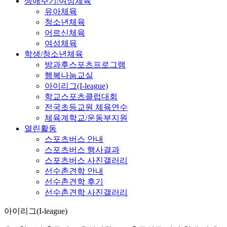
생애주기/여성체육
유아체육
청소년체육
어르신체육
여성체육
학생/청소년체육
방과후스포츠프로그램
행복나눔교실
아이리그(I-league)
학교스포츠클럽대회
전국초등교원 체육연수
체육계학교/운동부지원
열린활동
스포츠버스 안내
스포츠버스 행사결과
스포츠버스 사진갤러리
선수촌견학 안내
선수촌견학 후기
선수촌견학 사진갤러리
아이리그(I-league)