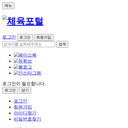
메뉴
로그인
로그인
회원가입
검색
로그인이 필요합니다.
로그인
닫기
로그인
회원가입
아이디찾기
비밀번호찾기