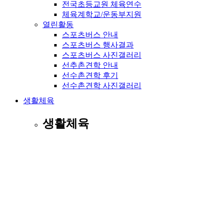
전국초등교원 체육연수
체육계학교/운동부지원
열린활동
스포츠버스 안내
스포츠버스 행사결과
스포츠버스 사진갤러리
선추촌견학 안내
선수촌견학 후기
선수촌견학 사진갤러리
생활체육
생활체육