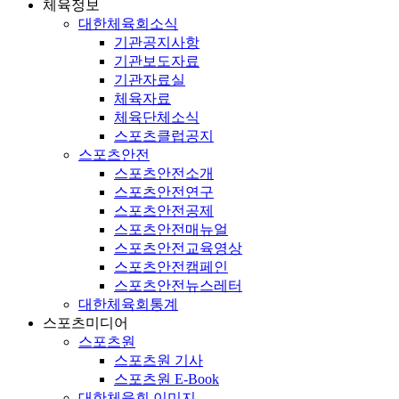
체육정보
대한체육회소식
기관공지사항
기관보도자료
기관자료실
체육자료
체육단체소식
스포츠클럽공지
스포츠안전
스포츠안전소개
스포츠안전연구
스포츠안전공제
스포츠안전매뉴얼
스포츠안전교육영상
스포츠안전캠페인
스포츠안전뉴스레터
대한체육회통계
스포츠미디어
스포츠원
스포츠원 기사
스포츠원 E-Book
대한체육회 이미지