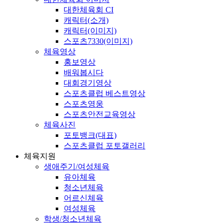
대한체육회 CI
캐릭터(소개)
캐릭터(이미지)
스포츠7330(이미지)
체육영상
홍보영상
배워봅시다
대회경기영상
스포츠클럽 베스트영상
스포츠영웅
스포츠안전교육영상
체육사진
포토뱅크(대표)
스포츠클럽 포토갤러리
체육지원
생애주기/여성체육
유아체육
청소년체육
어르신체육
여성체육
학생/청소년체육