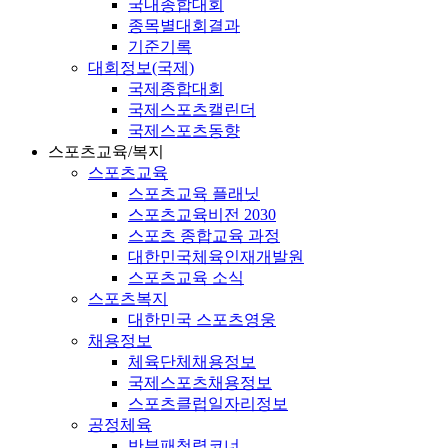
국내종합대회
종목별대회결과
기준기록
대회정보(국제)
국제종합대회
국제스포츠캘린더
국제스포츠동향
스포츠교육/복지
스포츠교육
스포츠교육 플래닛
스포츠교육비전 2030
스포츠 종합교육 과정
대한민국체육인재개발원
스포츠교육 소식
스포츠복지
대한민국 스포츠영웅
채용정보
체육단체채용정보
국제스포츠채용정보
스포츠클럽일자리정보
공정체육
반부패청렴코너