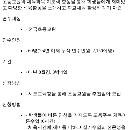
초등교원의 체육과목 지도력 향상을 통해 학생들에게 재미있
고 다양한 체육활동을 소개하고 학교체육 활성화 계기 마련
연수대상
- 전국초등교원
연수인원
- 60명(’94년 이래 누적 연수인원: 2,150여명)
기간
- 매년 8월경, 3박 4일
신청방법
- 시도교육청을 통해 초등교원을 추천받아 모집
신청방법
- 학생들이 바른 인성을 가지도록 도움주는 체육이
론수업 (6시간)
- 체육시간에 재미를 더하고 실기수업의 전문성을