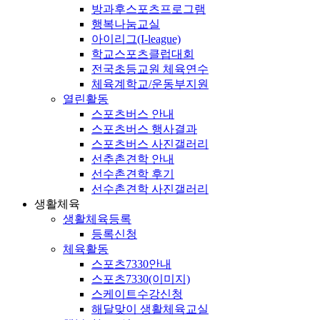
방과후스포츠프로그램
행복나눔교실
아이리그(I-league)
학교스포츠클럽대회
전국초등교원 체육연수
체육계학교/운동부지원
열린활동
스포츠버스 안내
스포츠버스 행사결과
스포츠버스 사진갤러리
선추촌견학 안내
선수촌견학 후기
선수촌견학 사진갤러리
생활체육
생활체육등록
등록신청
체육활동
스포츠7330안내
스포츠7330(이미지)
스케이트수강신청
해달맞이 생활체육교실