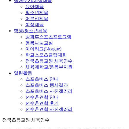
생애주기/여성체육
유아체육
청소년체육
어르신체육
여성체육
학생/청소년체육
방과후스포츠프로그램
행복나눔교실
아이리그(I-league)
학교스포츠클럽대회
전국초등교원 체육연수
체육계학교/운동부지원
열린활동
스포츠버스 안내
스포츠버스 행사결과
스포츠버스 사진갤러리
선수촌견학 안내
선수촌견학 후기
선수촌견학 사진갤러리
전국초등교원 체육연수