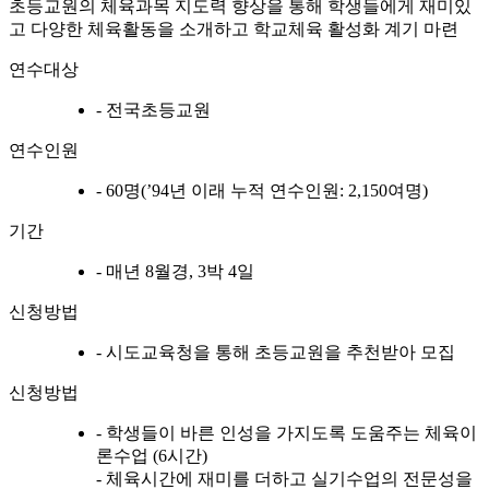
초등교원의 체육과목 지도력 향상을 통해 학생들에게 재미있
고 다양한 체육활동을 소개하고 학교체육 활성화 계기 마련
연수대상
- 전국초등교원
연수인원
- 60명(’94년 이래 누적 연수인원: 2,150여명)
기간
- 매년 8월경, 3박 4일
신청방법
- 시도교육청을 통해 초등교원을 추천받아 모집
신청방법
- 학생들이 바른 인성을 가지도록 도움주는 체육이
론수업 (6시간)
- 체육시간에 재미를 더하고 실기수업의 전문성을