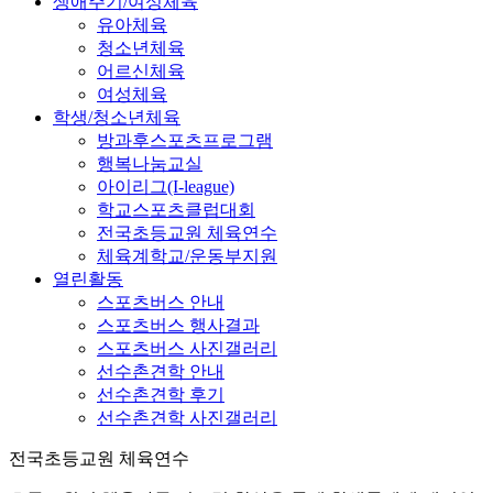
생애주기/여성체육
유아체육
청소년체육
어르신체육
여성체육
학생/청소년체육
방과후스포츠프로그램
행복나눔교실
아이리그(I-league)
학교스포츠클럽대회
전국초등교원 체육연수
체육계학교/운동부지원
열린활동
스포츠버스 안내
스포츠버스 행사결과
스포츠버스 사진갤러리
선수촌견학 안내
선수촌견학 후기
선수촌견학 사진갤러리
전국초등교원 체육연수