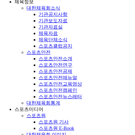
체육정보
대한체육회소식
기관공지사항
기관보도자료
기관자료실
체육자료
체육단체소식
스포츠클럽공지
스포츠안전
스포츠안전소개
스포츠안전연구
스포츠안전공제
스포츠안전매뉴얼
스포츠안전교육영상
스포츠안전캠페인
스포츠안전뉴스레터
대한체육회통계
스포츠미디어
스포츠원
스포츠원 기사
스포츠원 E-Book
대한체육회 이미지