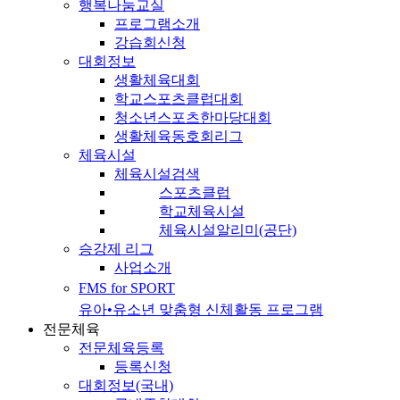
행복나눔교실
프로그램소개
강습회신청
대회정보
생활체육대회
학교스포츠클럽대회
청소년스포츠한마당대회
생활체육동호회리그
체육시설
체육시설검색
스포츠클럽
학교체육시설
체육시설알리미(공단)
승강제 리그
사업소개
FMS for SPORT
유아•유소년 맞춤형 신체활동 프로그램
전문체육
전문체육등록
등록신청
대회정보(국내)