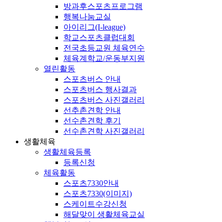
방과후스포츠프로그램
행복나눔교실
아이리그(I-league)
학교스포츠클럽대회
전국초등교원 체육연수
체육계학교/운동부지원
열린활동
스포츠버스 안내
스포츠버스 행사결과
스포츠버스 사진갤러리
선추촌견학 안내
선수촌견학 후기
선수촌견학 사진갤러리
생활체육
생활체육등록
등록신청
체육활동
스포츠7330안내
스포츠7330(이미지)
스케이트수강신청
해달맞이 생활체육교실