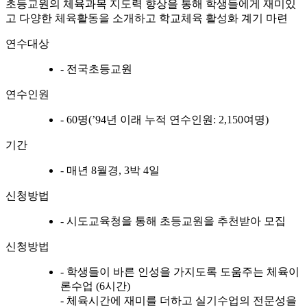
초등교원의 체육과목 지도력 향상을 통해 학생들에게 재미있
고 다양한 체육활동을 소개하고 학교체육 활성화 계기 마련
연수대상
- 전국초등교원
연수인원
- 60명(’94년 이래 누적 연수인원: 2,150여명)
기간
- 매년 8월경, 3박 4일
신청방법
- 시도교육청을 통해 초등교원을 추천받아 모집
신청방법
- 학생들이 바른 인성을 가지도록 도움주는 체육이
론수업 (6시간)
- 체육시간에 재미를 더하고 실기수업의 전문성을