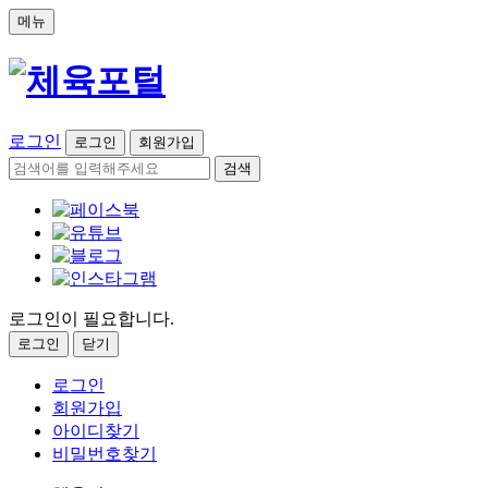
메뉴
로그인
로그인
회원가입
검색
로그인이 필요합니다.
로그인
닫기
로그인
회원가입
아이디찾기
비밀번호찾기