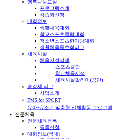
행복나눔교실
프로그램소개
강습회신청
대회정보
생활체육대회
학교스포츠클럽대회
청소년스포츠한마당대회
생활체육동호회리그
체육시설
체육시설검색
스포츠클럽
학교체육시설
체육시설알리미(공단)
승강제 리그
사업소개
FMS for SPORT
유아•유소년 맞춤형 신체활동 프로그램
전문체육
전문체육등록
등록신청
대회정보(국내)