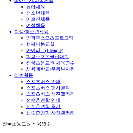
생애주기/여성체육
유아체육
청소년체육
어르신체육
여성체육
학생/청소년체육
방과후스포츠프로그램
행복나눔교실
아이리그(I-league)
학교스포츠클럽대회
전국초등교원 체육연수
체육계학교/운동부지원
열린활동
스포츠버스 안내
스포츠버스 행사결과
스포츠버스 사진갤러리
선수촌견학 안내
선수촌견학 후기
선수촌견학 사진갤러리
전국초등교원 체육연수