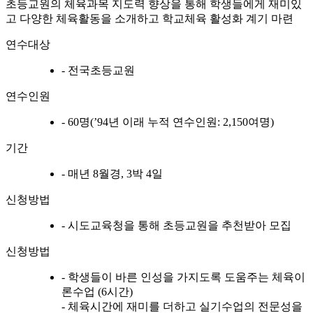
초등교원의 체육과목 지도력 향상을 통해 학생들에게 재미있
고 다양한 체육활동을 소개하고 학교체육 활성화 계기 마련
연수대상
- 전국초등교원
연수인원
- 60명(’94년 이래 누적 연수인원: 2,150여명)
기간
- 매년 8월경, 3박 4일
신청방법
- 시도교육청을 통해 초등교원을 추천받아 모집
신청방법
- 학생들이 바른 인성을 가지도록 도움주는 체육이
론수업 (6시간)
- 체육시간에 재미를 더하고 실기수업의 전문성을