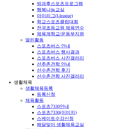
방과후스포츠프로그램
행복나눔교실
아이리그(I-league)
학교스포츠클럽대회
전국초등교원 체육연수
체육계학교/운동부지원
열린활동
스포츠버스 안내
스포츠버스 행사결과
스포츠버스 사진갤러리
선추촌견학 안내
선수촌견학 후기
선수촌견학 사진갤러리
생활체육
생활체육등록
등록신청
체육활동
스포츠7330안내
스포츠7330(이미지)
스케이트수강신청
해달맞이 생활체육교실