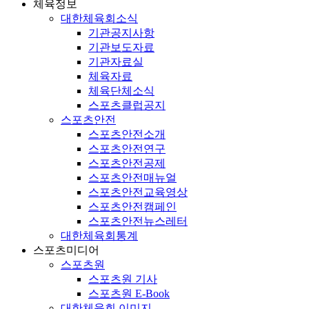
체육정보
대한체육회소식
기관공지사항
기관보도자료
기관자료실
체육자료
체육단체소식
스포츠클럽공지
스포츠안전
스포츠안전소개
스포츠안전연구
스포츠안전공제
스포츠안전매뉴얼
스포츠안전교육영상
스포츠안전캠페인
스포츠안전뉴스레터
대한체육회통계
스포츠미디어
스포츠원
스포츠원 기사
스포츠원 E-Book
대한체육회 이미지