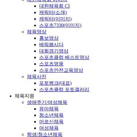
대한체육회 CI
캐릭터(소개)
캐릭터(이미지)
스포츠7330(이미지)
체육영상
홍보영상
배워봅시다
대회경기영상
스포츠클럽 베스트영상
스포츠영웅
스포츠안전교육영상
체육사진
포토뱅크(대표)
스포츠클럽 포토갤러리
체육지원
생애주기/여성체육
유아체육
청소년체육
어르신체육
여성체육
학생/청소년체육