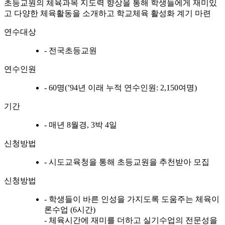
초등교원의 체육과목 지도력 향상을 통해 학생들에게 재미있
고 다양한 체육활동을 소개하고 학교체육 활성화 계기 마련
연수대상
- 전국초등교원
연수인원
- 60명(’94년 이래 누적 연수인원: 2,150여명)
기간
- 매년 8월경, 3박 4일
신청방법
- 시도교육청을 통해 초등교원을 추천받아 모집
신청방법
- 학생들이 바른 인성을 가지도록 도움주는 체육이
론수업 (6시간)
- 체육시간에 재미를 더하고 실기수업의 전문성을