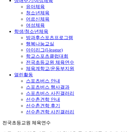
생애주기/여성체육
유아체육
청소년체육
어르신체육
여성체육
학생/청소년체육
방과후스포츠프로그램
행복나눔교실
아이리그(I-league)
학교스포츠클럽대회
전국초등교원 체육연수
체육계학교/운동부지원
열린활동
스포츠버스 안내
스포츠버스 행사결과
스포츠버스 사진갤러리
선수촌견학 안내
선수촌견학 후기
선수촌견학 사진갤러리
전국초등교원 체육연수