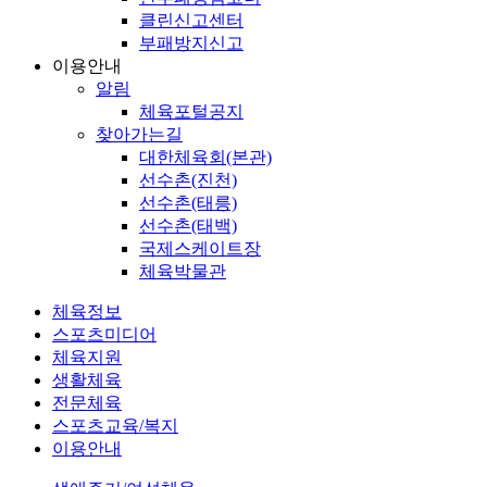
클린신고센터
부패방지신고
이용안내
알림
체육포털공지
찾아가는길
대한체육회(본관)
선수촌(진천)
선수촌(태릉)
선수촌(태백)
국제스케이트장
체육박물관
체육정보
스포츠미디어
체육지원
생활체육
전문체육
스포츠교육/복지
이용안내