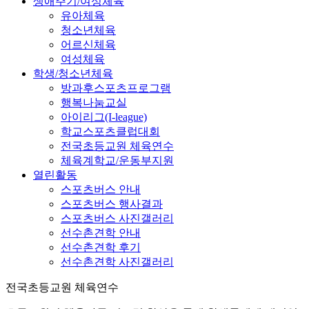
생애주기/여성체육
유아체육
청소년체육
어르신체육
여성체육
학생/청소년체육
방과후스포츠프로그램
행복나눔교실
아이리그(I-league)
학교스포츠클럽대회
전국초등교원 체육연수
체육계학교/운동부지원
열린활동
스포츠버스 안내
스포츠버스 행사결과
스포츠버스 사진갤러리
선수촌견학 안내
선수촌견학 후기
선수촌견학 사진갤러리
전국초등교원 체육연수