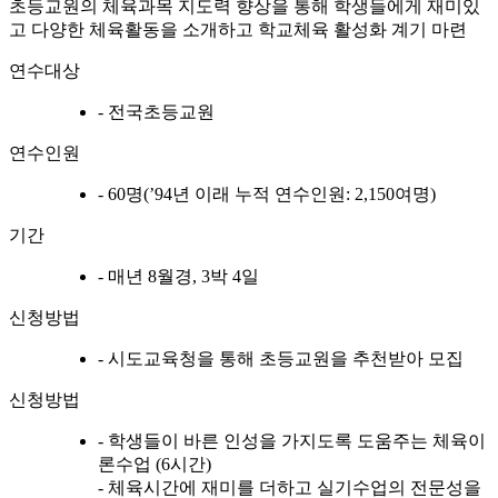
초등교원의 체육과목 지도력 향상을 통해 학생들에게 재미있
고 다양한 체육활동을 소개하고 학교체육 활성화 계기 마련
연수대상
- 전국초등교원
연수인원
- 60명(’94년 이래 누적 연수인원: 2,150여명)
기간
- 매년 8월경, 3박 4일
신청방법
- 시도교육청을 통해 초등교원을 추천받아 모집
신청방법
- 학생들이 바른 인성을 가지도록 도움주는 체육이
론수업 (6시간)
- 체육시간에 재미를 더하고 실기수업의 전문성을