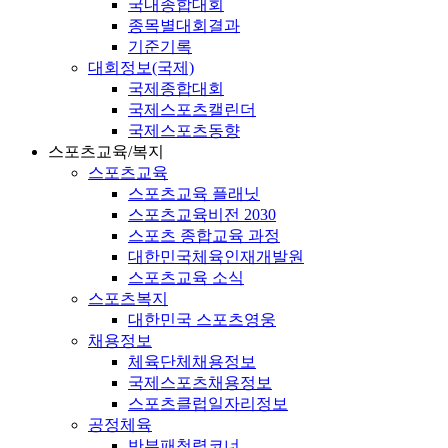
국내종합대회
종목별대회결과
기준기록
대회정보(국제)
국제종합대회
국제스포츠캘린더
국제스포츠동향
스포츠교육/복지
스포츠교육
스포츠교육 플래닛
스포츠교육비전 2030
스포츠 종합교육 과정
대한민국체육인재개발원
스포츠교육 소식
스포츠복지
대한민국 스포츠영웅
채용정보
체육단체채용정보
국제스포츠채용정보
스포츠클럽일자리정보
공정체육
반부패청렴코너