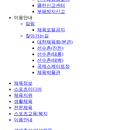
클린신고센터
부패방지신고
이용안내
알림
체육포털공지
찾아가는길
대한체육회(본관)
선수촌(진천)
선수촌(태릉)
선수촌(태백)
국제스케이트장
체육박물관
체육정보
스포츠미디어
체육지원
생활체육
전문체육
스포츠교육/복지
이용안내