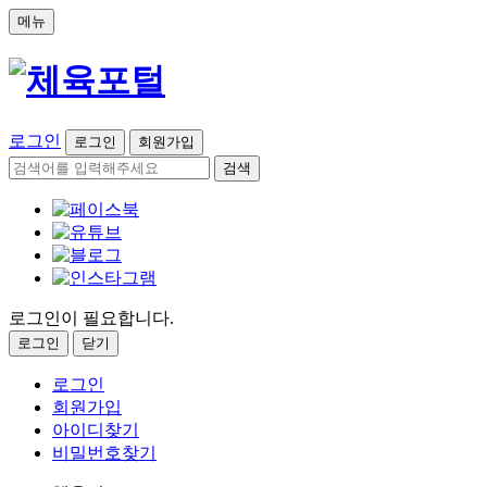
메뉴
로그인
로그인
회원가입
검색
로그인이 필요합니다.
로그인
닫기
로그인
회원가입
아이디찾기
비밀번호찾기