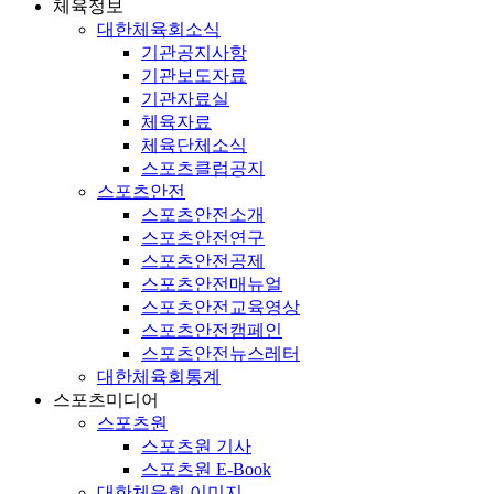
체육정보
대한체육회소식
기관공지사항
기관보도자료
기관자료실
체육자료
체육단체소식
스포츠클럽공지
스포츠안전
스포츠안전소개
스포츠안전연구
스포츠안전공제
스포츠안전매뉴얼
스포츠안전교육영상
스포츠안전캠페인
스포츠안전뉴스레터
대한체육회통계
스포츠미디어
스포츠원
스포츠원 기사
스포츠원 E-Book
대한체육회 이미지