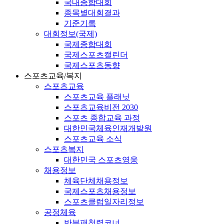
국내종합대회
종목별대회결과
기준기록
대회정보(국제)
국제종합대회
국제스포츠캘린더
국제스포츠동향
스포츠교육/복지
스포츠교육
스포츠교육 플래닛
스포츠교육비전 2030
스포츠 종합교육 과정
대한민국체육인재개발원
스포츠교육 소식
스포츠복지
대한민국 스포츠영웅
채용정보
체육단체채용정보
국제스포츠채용정보
스포츠클럽일자리정보
공정체육
반부패청렴코너