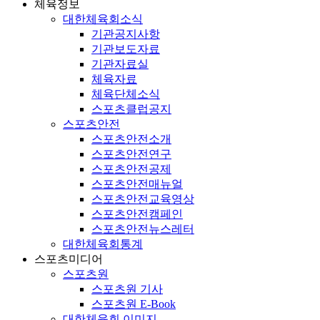
체육정보
대한체육회소식
기관공지사항
기관보도자료
기관자료실
체육자료
체육단체소식
스포츠클럽공지
스포츠안전
스포츠안전소개
스포츠안전연구
스포츠안전공제
스포츠안전매뉴얼
스포츠안전교육영상
스포츠안전캠페인
스포츠안전뉴스레터
대한체육회통계
스포츠미디어
스포츠원
스포츠원 기사
스포츠원 E-Book
대한체육회 이미지