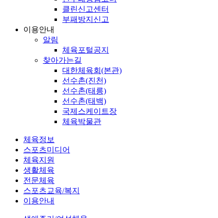
클린신고센터
부패방지신고
이용안내
알림
체육포털공지
찾아가는길
대한체육회(본관)
선수촌(진천)
선수촌(태릉)
선수촌(태백)
국제스케이트장
체육박물관
체육정보
스포츠미디어
체육지원
생활체육
전문체육
스포츠교육/복지
이용안내