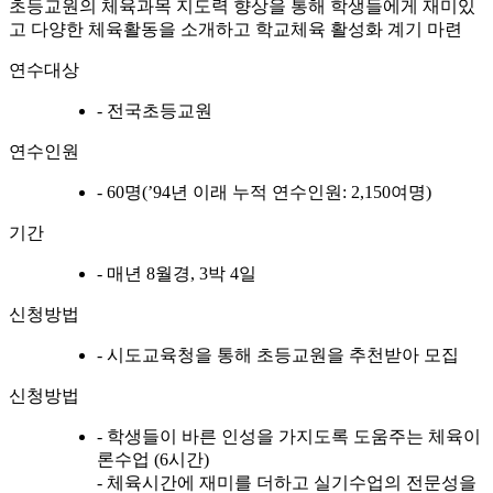
초등교원의 체육과목 지도력 향상을 통해 학생들에게 재미있
고 다양한 체육활동을 소개하고 학교체육 활성화 계기 마련
연수대상
- 전국초등교원
연수인원
- 60명(’94년 이래 누적 연수인원: 2,150여명)
기간
- 매년 8월경, 3박 4일
신청방법
- 시도교육청을 통해 초등교원을 추천받아 모집
신청방법
- 학생들이 바른 인성을 가지도록 도움주는 체육이
론수업 (6시간)
- 체육시간에 재미를 더하고 실기수업의 전문성을