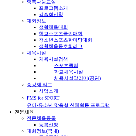
행복나눔교실
프로그램소개
강습회신청
대회정보
생활체육대회
학교스포츠클럽대회
청소년스포츠한마당대회
생활체육동호회리그
체육시설
체육시설검색
스포츠클럽
학교체육시설
체육시설알리미(공단)
승강제 리그
사업소개
FMS for SPORT
유아•유소년 맞춤형 신체활동 프로그램
전문체육
전문체육등록
등록신청
대회정보(국내)