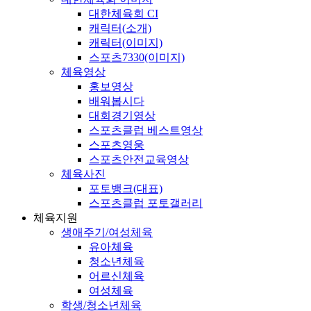
대한체육회 CI
캐릭터(소개)
캐릭터(이미지)
스포츠7330(이미지)
체육영상
홍보영상
배워봅시다
대회경기영상
스포츠클럽 베스트영상
스포츠영웅
스포츠안전교육영상
체육사진
포토뱅크(대표)
스포츠클럽 포토갤러리
체육지원
생애주기/여성체육
유아체육
청소년체육
어르신체육
여성체육
학생/청소년체육