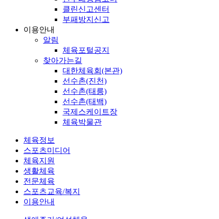
클린신고센터
부패방지신고
이용안내
알림
체육포털공지
찾아가는길
대한체육회(본관)
선수촌(진천)
선수촌(태릉)
선수촌(태백)
국제스케이트장
체육박물관
체육정보
스포츠미디어
체육지원
생활체육
전문체육
스포츠교육/복지
이용안내