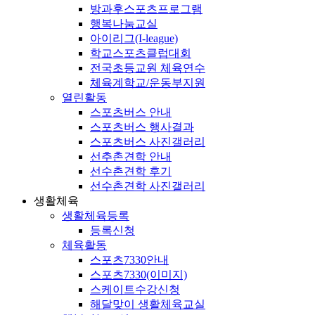
방과후스포츠프로그램
행복나눔교실
아이리그(I-league)
학교스포츠클럽대회
전국초등교원 체육연수
체육계학교/운동부지원
열린활동
스포츠버스 안내
스포츠버스 행사결과
스포츠버스 사진갤러리
선추촌견학 안내
선수촌견학 후기
선수촌견학 사진갤러리
생활체육
생활체육등록
등록신청
체육활동
스포츠7330안내
스포츠7330(이미지)
스케이트수강신청
해달맞이 생활체육교실