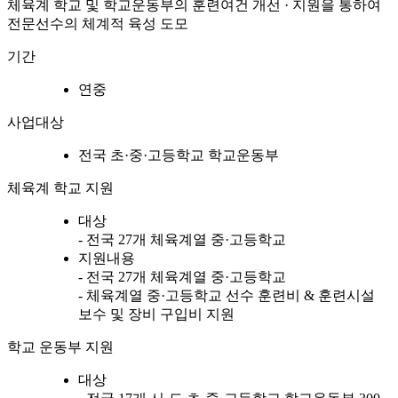
체육계 학교 및 학교운동부의 훈련여건 개선 · 지원을 통하여
전문선수의 체계적 육성 도모
기간
연중
사업대상
전국 초·중·고등학교 학교운동부
체육계 학교 지원
대상
- 전국 27개 체육계열 중·고등학교
지원내용
- 전국 27개 체육계열 중·고등학교
- 체육계열 중·고등학교 선수 훈련비 & 훈련시설
보수 및 장비 구입비 지원
학교 운동부 지원
대상