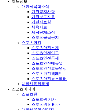
체육정보
대한체육회소식
기관공지사항
기관보도자료
기관자료실
체육자료
체육단체소식
스포츠클럽공지
스포츠안전
스포츠안전소개
스포츠안전연구
스포츠안전공제
스포츠안전매뉴얼
스포츠안전교육영상
스포츠안전캠페인
스포츠안전뉴스레터
대한체육회통계
스포츠미디어
스포츠원
스포츠원 기사
스포츠원 E-Book
대한체육회 이미지