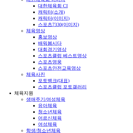
대한체육회 CI
캐릭터(소개)
캐릭터(이미지)
스포츠7330(이미지)
체육영상
홍보영상
배워봅시다
대회경기영상
스포츠클럽 베스트영상
스포츠영웅
스포츠안전교육영상
체육사진
포토뱅크(대표)
스포츠클럽 포토갤러리
체육지원
생애주기/여성체육
유아체육
청소년체육
어르신체육
여성체육
학생/청소년체육