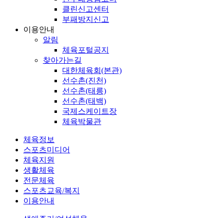
클린신고센터
부패방지신고
이용안내
알림
체육포털공지
찾아가는길
대한체육회(본관)
선수촌(진천)
선수촌(태릉)
선수촌(태백)
국제스케이트장
체육박물관
체육정보
스포츠미디어
체육지원
생활체육
전문체육
스포츠교육/복지
이용안내