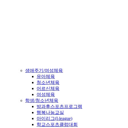
생애주기/여성체육
유아체육
청소년체육
어르신체육
여성체육
학생/청소년체육
방과후스포츠프로그램
행복나눔교실
아이리그(I-league)
학교스포츠클럽대회