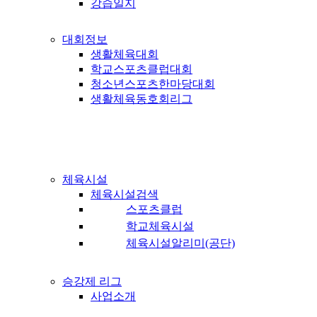
강습일지
대회정보
생활체육대회
학교스포츠클럽대회
청소년스포츠한마당대회
생활체육동호회리그
체육시설
체육시설검색
스포츠클럽
학교체육시설
체육시설알리미(공단)
승강제 리그
사업소개