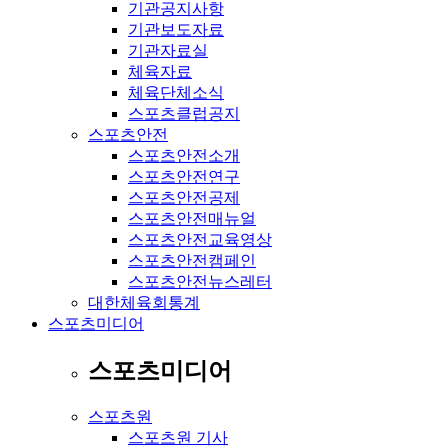
기관공지사항
기관보도자료
기관자료실
체육자료
체육단체소식
스포츠클럽공지
스포츠안전
스포츠안전소개
스포츠안전연구
스포츠안전공제
스포츠안전매뉴얼
스포츠안전교육영상
스포츠안전캠페인
스포츠안전뉴스레터
대한체육회통계
스포츠미디어
스포츠미디어
스포츠원
스포츠원 기사