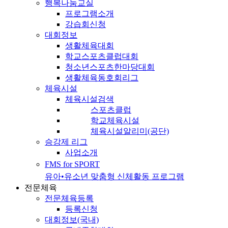
행복나눔교실
프로그램소개
강습회신청
대회정보
생활체육대회
학교스포츠클럽대회
청소년스포츠한마당대회
생활체육동호회리그
체육시설
체육시설검색
스포츠클럽
학교체육시설
체육시설알리미(공단)
승강제 리그
사업소개
FMS for SPORT
유아•유소년 맞춤형 신체활동 프로그램
전문체육
전문체육등록
등록신청
대회정보(국내)