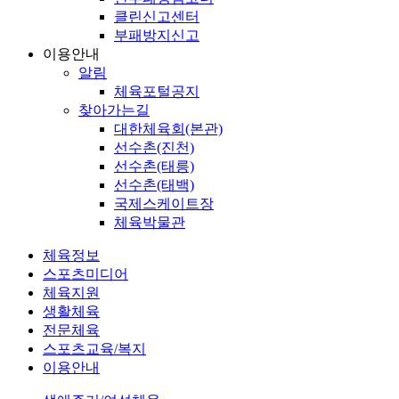
클린신고센터
부패방지신고
이용안내
알림
체육포털공지
찾아가는길
대한체육회(본관)
선수촌(진천)
선수촌(태릉)
선수촌(태백)
국제스케이트장
체육박물관
체육정보
스포츠미디어
체육지원
생활체육
전문체육
스포츠교육/복지
이용안내