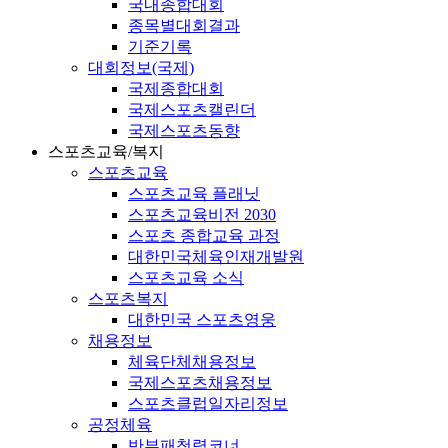
국내종합대회
종목별대회결과
기준기록
대회정보(국제)
국제종합대회
국제스포츠캘린더
국제스포츠동향
스포츠교육/복지
스포츠교육
스포츠교육 플래닛
스포츠교육비전 2030
스포츠 종합교육 과정
대한민국체육인재개발원
스포츠교육 소식
스포츠복지
대한민국 스포츠영웅
채용정보
체육단체채용정보
국제스포츠채용정보
스포츠클럽일자리정보
공정체육
반부패청렴코너