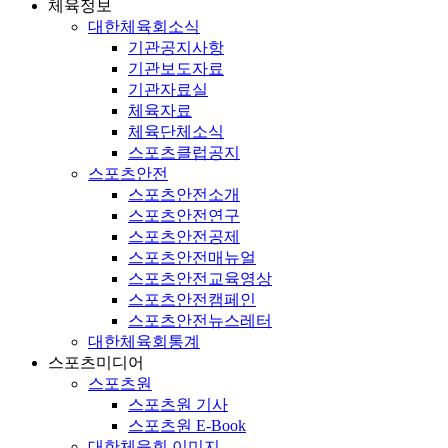
체육정보
대한체육회소식
기관공지사항
기관보도자료
기관자료실
체육자료
체육단체소식
스포츠클럽공지
스포츠안전
스포츠안전소개
스포츠안전연구
스포츠안전공제
스포츠안전매뉴얼
스포츠안전교육영상
스포츠안전캠페인
스포츠안전뉴스레터
대한체육회통계
스포츠미디어
스포츠원
스포츠원 기사
스포츠원 E-Book
대한체육회 이미지