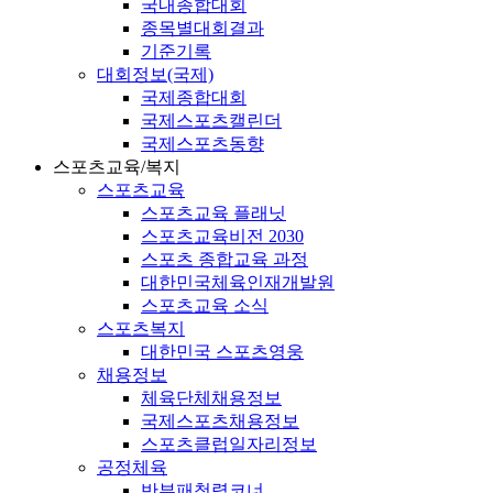
국내종합대회
종목별대회결과
기준기록
대회정보(국제)
국제종합대회
국제스포츠캘린더
국제스포츠동향
스포츠교육/복지
스포츠교육
스포츠교육 플래닛
스포츠교육비전 2030
스포츠 종합교육 과정
대한민국체육인재개발원
스포츠교육 소식
스포츠복지
대한민국 스포츠영웅
채용정보
체육단체채용정보
국제스포츠채용정보
스포츠클럽일자리정보
공정체육
반부패청렴코너