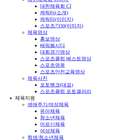
대한체육회 CI
캐릭터(소개)
캐릭터(이미지)
스포츠7330(이미지)
체육영상
홍보영상
배워봅시다
대회경기영상
스포츠클럽 베스트영상
스포츠영웅
스포츠안전교육영상
체육사진
포토뱅크(대표)
스포츠클럽 포토갤러리
체육지원
생애주기/여성체육
유아체육
청소년체육
어르신체육
여성체육
학생/청소년체육