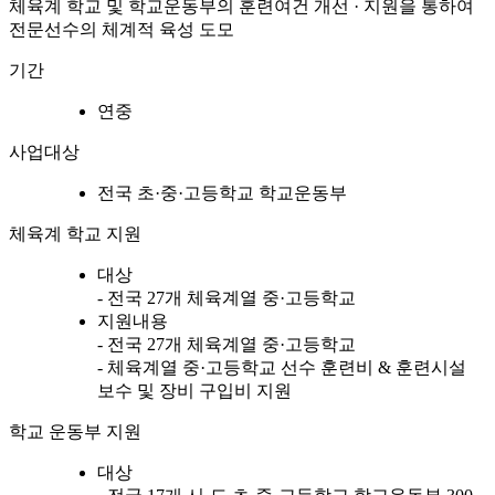
체육계 학교 및 학교운동부의 훈련여건 개선 · 지원을 통하여
전문선수의 체계적 육성 도모
기간
연중
사업대상
전국 초·중·고등학교 학교운동부
체육계 학교 지원
대상
- 전국 27개 체육계열 중·고등학교
지원내용
- 전국 27개 체육계열 중·고등학교
- 체육계열 중·고등학교 선수 훈련비 & 훈련시설
보수 및 장비 구입비 지원
학교 운동부 지원
대상