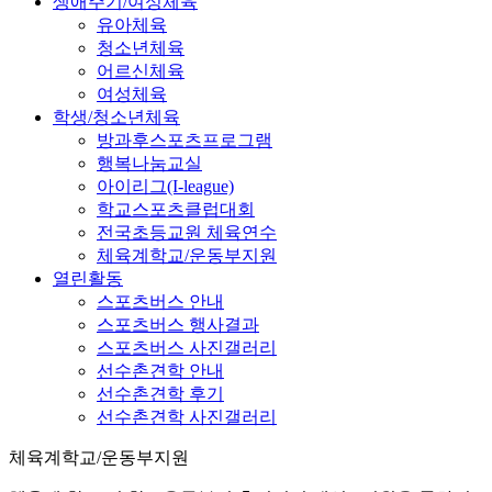
생애주기/여성체육
유아체육
청소년체육
어르신체육
여성체육
학생/청소년체육
방과후스포츠프로그램
행복나눔교실
아이리그(I-league)
학교스포츠클럽대회
전국초등교원 체육연수
체육계학교/운동부지원
열린활동
스포츠버스 안내
스포츠버스 행사결과
스포츠버스 사진갤러리
선수촌견학 안내
선수촌견학 후기
선수촌견학 사진갤러리
체육계학교/운동부지원