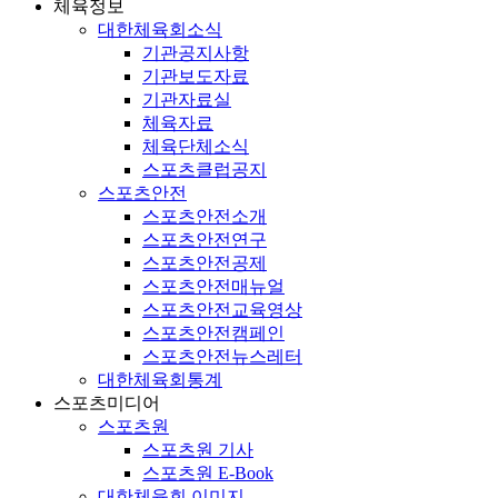
체육정보
대한체육회소식
기관공지사항
기관보도자료
기관자료실
체육자료
체육단체소식
스포츠클럽공지
스포츠안전
스포츠안전소개
스포츠안전연구
스포츠안전공제
스포츠안전매뉴얼
스포츠안전교육영상
스포츠안전캠페인
스포츠안전뉴스레터
대한체육회통계
스포츠미디어
스포츠원
스포츠원 기사
스포츠원 E-Book
대한체육회 이미지