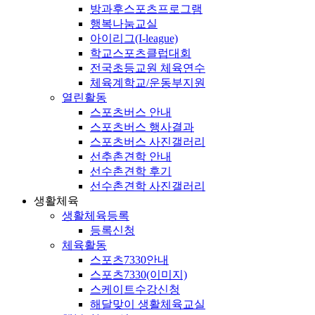
방과후스포츠프로그램
행복나눔교실
아이리그(I-league)
학교스포츠클럽대회
전국초등교원 체육연수
체육계학교/운동부지원
열린활동
스포츠버스 안내
스포츠버스 행사결과
스포츠버스 사진갤러리
선추촌견학 안내
선수촌견학 후기
선수촌견학 사진갤러리
생활체육
생활체육등록
등록신청
체육활동
스포츠7330안내
스포츠7330(이미지)
스케이트수강신청
해달맞이 생활체육교실