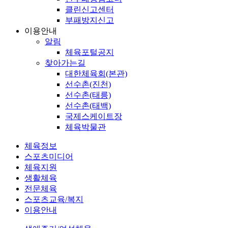
클린신고센터
부패방지신고
이용안내
알림
체육포털공지
찾아가는길
대한체육회(본관)
선수촌(진천)
선수촌(태릉)
선수촌(태백)
국제스케이트장
체육박물관
체육정보
스포츠미디어
체육지원
생활체육
전문체육
스포츠교육/복지
이용안내