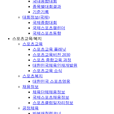
국내종합대회
종목별대회결과
기준기록
대회정보(국제)
국제종합대회
국제스포츠캘린더
국제스포츠동향
스포츠교육/복지
스포츠교육
스포츠교육 플래닛
스포츠교육비전 2030
스포츠 종합교육 과정
대한민국체육인재개발원
스포츠교육 소식
스포츠복지
대한민국 스포츠영웅
채용정보
체육단체채용정보
국제스포츠채용정보
스포츠클럽일자리정보
공정체육
반부패청렴코너