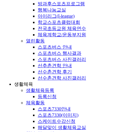
방과후스포츠프로그램
행복나눔교실
아이리그(I-league)
학교스포츠클럽대회
전국초등교원 체육연수
체육계학교/운동부지원
열린활동
스포츠버스 안내
스포츠버스 행사결과
스포츠버스 사진갤러리
선추촌견학 안내
선수촌견학 후기
선수촌견학 사진갤러리
생활체육
생활체육등록
등록신청
체육활동
스포츠7330안내
스포츠7330(이미지)
스케이트수강신청
해달맞이 생활체육교실