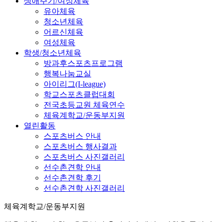
생애주기/여성체육
유아체육
청소년체육
어르신체육
여성체육
학생/청소년체육
방과후스포츠프로그램
행복나눔교실
아이리그(I-league)
학교스포츠클럽대회
전국초등교원 체육연수
체육계학교/운동부지원
열린활동
스포츠버스 안내
스포츠버스 행사결과
스포츠버스 사진갤러리
선수촌견학 안내
선수촌견학 후기
선수촌견학 사진갤러리
체육계학교/운동부지원