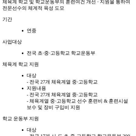
체육계 학교 및 학교운동부의 훈련여건 개선 · 지원을 통하여
전문선수의 체계적 육성 도모
기간
연중
사업대상
전국 초·중·고등학교 학교운동부
체육계 학교 지원
대상
- 전국 27개 체육계열 중·고등학교
지원내용
- 전국 27개 체육계열 중·고등학교
- 체육계열 중·고등학교 선수 훈련비 & 훈련시설
보수 및 장비 구입비 지원
학교 운동부 지원
대상