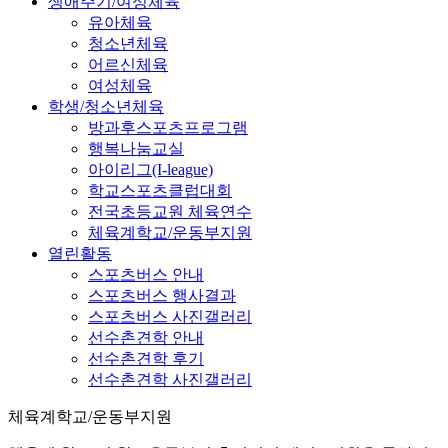
생애주기/여성체육
유아체육
청소년체육
어르신체육
여성체육
학생/청소년체육
방과후스포츠프로그램
행복나눔교실
아이리그(I-league)
학교스포츠클럽대회
전국초등교원 체육연수
체육계학교/운동부지원
열린활동
스포츠버스 안내
스포츠버스 행사결과
스포츠버스 사진갤러리
선수촌견학 안내
선수촌견학 후기
선수촌견학 사진갤러리
체육계학교/운동부지원