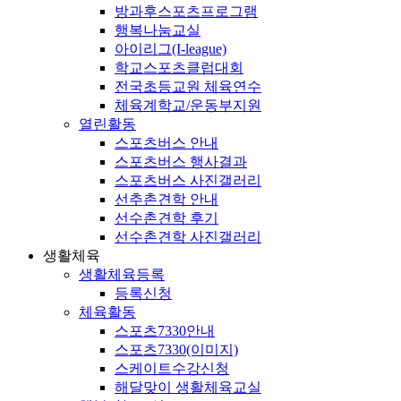
방과후스포츠프로그램
행복나눔교실
아이리그(I-league)
학교스포츠클럽대회
전국초등교원 체육연수
체육계학교/운동부지원
열린활동
스포츠버스 안내
스포츠버스 행사결과
스포츠버스 사진갤러리
선추촌견학 안내
선수촌견학 후기
선수촌견학 사진갤러리
생활체육
생활체육등록
등록신청
체육활동
스포츠7330안내
스포츠7330(이미지)
스케이트수강신청
해달맞이 생활체육교실