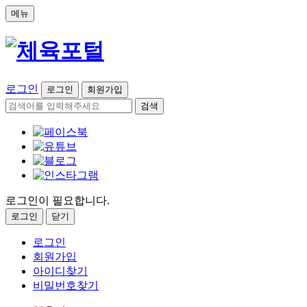
메뉴
로그인
로그인
회원가입
검색
로그인이 필요합니다.
로그인
닫기
로그인
회원가입
아이디찾기
비밀번호찾기