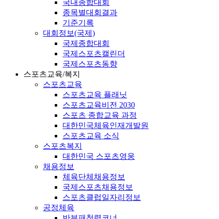
국내종합대회
종목별대회결과
기준기록
대회정보(국제)
국제종합대회
국제스포츠캘린더
국제스포츠동향
스포츠교육/복지
스포츠교육
스포츠교육 플래닛
스포츠교육비전 2030
스포츠 종합교육 과정
대한민국체육인재개발원
스포츠교육 소식
스포츠복지
대한민국 스포츠영웅
채용정보
체육단체채용정보
국제스포츠채용정보
스포츠클럽일자리정보
공정체육
반부패청렴코너