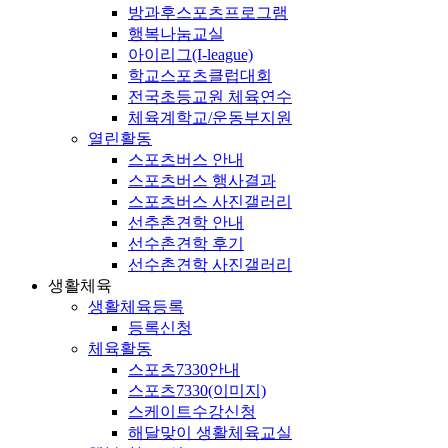
방과후스포츠프로그램
행복나눔교실
아이리그(I-league)
학교스포츠클럽대회
전국초등교원 체육연수
체육계학교/운동부지원
열린활동
스포츠버스 안내
스포츠버스 행사결과
스포츠버스 사진갤러리
선추촌견학 안내
선수촌견학 후기
선수촌견학 사진갤러리
생활체육
생활체육등록
등록신청
체육활동
스포츠7330안내
스포츠7330(이미지)
스케이트수강신청
해달맞이 생활체육교실