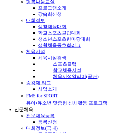
행복나눔교실
프로그램소개
강습회신청
대회정보
생활체육대회
학교스포츠클럽대회
청소년스포츠한마당대회
생활체육동호회리그
체육시설
체육시설검색
스포츠클럽
학교체육시설
체육시설알리미(공단)
승강제 리그
사업소개
FMS for SPORT
유아•유소년 맞춤형 신체활동 프로그램
전문체육
전문체육등록
등록신청
대회정보(국내)