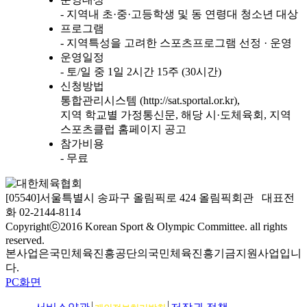
- 지역내 초·중·고등학생 및 동 연령대 청소년 대상
프로그램
- 지역특성을 고려한 스포츠프로그램 선정 · 운영
운영일정
- 토/일 중 1일 2시간 15주 (30시간)
신청방법
통합관리시스템 (http://sat.sportal.or.kr),
지역 학교별 가정통신문, 해당 시·도체육회, 지역
스포츠클럽 홈페이지 공고
참가비용
- 무료
[05540]서울특별시 송파구 올림픽로 424 올림픽회관 대표전
화 02-2144-8114
Copyrightⓒ2016 Korean Sport & Olympic Committee. all rights
reserved.
본사업은국민체육진흥공단의국민체육진흥기금지원사업입니
다.
PC화면