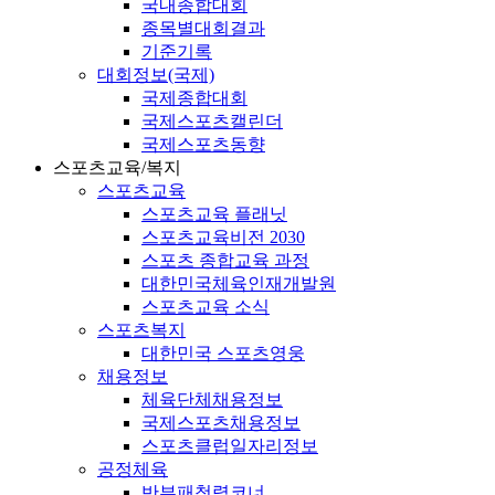
국내종합대회
종목별대회결과
기준기록
대회정보(국제)
국제종합대회
국제스포츠캘린더
국제스포츠동향
스포츠교육/복지
스포츠교육
스포츠교육 플래닛
스포츠교육비전 2030
스포츠 종합교육 과정
대한민국체육인재개발원
스포츠교육 소식
스포츠복지
대한민국 스포츠영웅
채용정보
체육단체채용정보
국제스포츠채용정보
스포츠클럽일자리정보
공정체육
반부패청렴코너