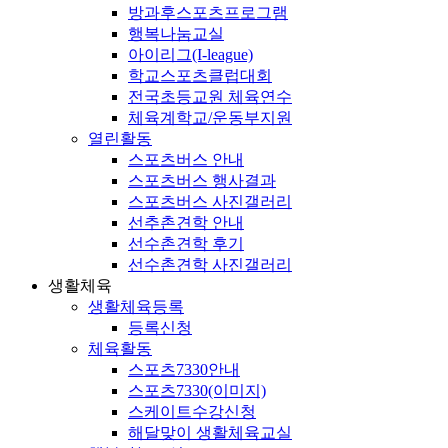
방과후스포츠프로그램
행복나눔교실
아이리그(I-league)
학교스포츠클럽대회
전국초등교원 체육연수
체육계학교/운동부지원
열린활동
스포츠버스 안내
스포츠버스 행사결과
스포츠버스 사진갤러리
선추촌견학 안내
선수촌견학 후기
선수촌견학 사진갤러리
생활체육
생활체육등록
등록신청
체육활동
스포츠7330안내
스포츠7330(이미지)
스케이트수강신청
해달맞이 생활체육교실