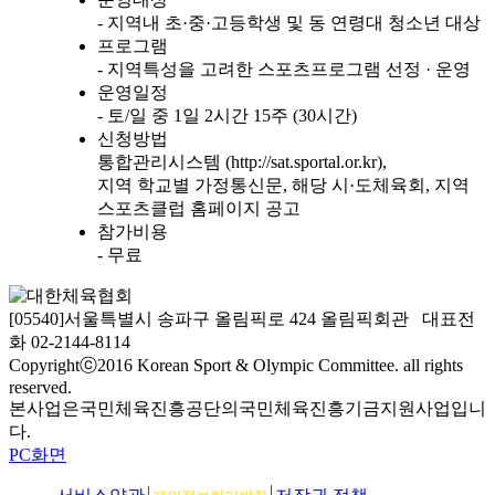
- 지역내 초·중·고등학생 및 동 연령대 청소년 대상
프로그램
- 지역특성을 고려한 스포츠프로그램 선정 · 운영
운영일정
- 토/일 중 1일 2시간 15주 (30시간)
신청방법
통합관리시스템 (http://sat.sportal.or.kr),
지역 학교별 가정통신문, 해당 시·도체육회, 지역
스포츠클럽 홈페이지 공고
참가비용
- 무료
[05540]서울특별시 송파구 올림픽로 424 올림픽회관 대표전
화 02-2144-8114
Copyrightⓒ2016 Korean Sport & Olympic Committee. all rights
reserved.
본사업은국민체육진흥공단의국민체육진흥기금지원사업입니
다.
PC화면