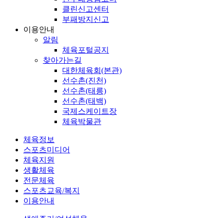
클린신고센터
부패방지신고
이용안내
알림
체육포털공지
찾아가는길
대한체육회(본관)
선수촌(진천)
선수촌(태릉)
선수촌(태백)
국제스케이트장
체육박물관
체육정보
스포츠미디어
체육지원
생활체육
전문체육
스포츠교육/복지
이용안내