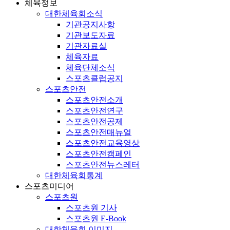
체육정보
대한체육회소식
기관공지사항
기관보도자료
기관자료실
체육자료
체육단체소식
스포츠클럽공지
스포츠안전
스포츠안전소개
스포츠안전연구
스포츠안전공제
스포츠안전매뉴얼
스포츠안전교육영상
스포츠안전캠페인
스포츠안전뉴스레터
대한체육회통계
스포츠미디어
스포츠원
스포츠원 기사
스포츠원 E-Book
대한체육회 이미지