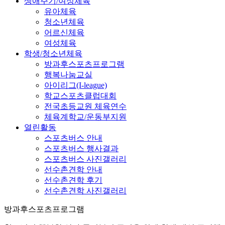
생애주기/여성체육
유아체육
청소년체육
어르신체육
여성체육
학생/청소년체육
방과후스포츠프로그램
행복나눔교실
아이리그(I-league)
학교스포츠클럽대회
전국초등교원 체육연수
체육계학교/운동부지원
열린활동
스포츠버스 안내
스포츠버스 행사결과
스포츠버스 사진갤러리
선수촌견학 안내
선수촌견학 후기
선수촌견학 사진갤러리
방과후스포츠프로그램