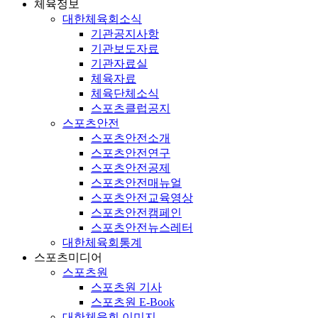
체육정보
대한체육회소식
기관공지사항
기관보도자료
기관자료실
체육자료
체육단체소식
스포츠클럽공지
스포츠안전
스포츠안전소개
스포츠안전연구
스포츠안전공제
스포츠안전매뉴얼
스포츠안전교육영상
스포츠안전캠페인
스포츠안전뉴스레터
대한체육회통계
스포츠미디어
스포츠원
스포츠원 기사
스포츠원 E-Book
대한체육회 이미지