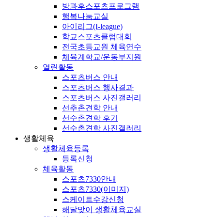
방과후스포츠프로그램
행복나눔교실
아이리그(I-league)
학교스포츠클럽대회
전국초등교원 체육연수
체육계학교/운동부지원
열린활동
스포츠버스 안내
스포츠버스 행사결과
스포츠버스 사진갤러리
선추촌견학 안내
선수촌견학 후기
선수촌견학 사진갤러리
생활체육
생활체육등록
등록신청
체육활동
스포츠7330안내
스포츠7330(이미지)
스케이트수강신청
해달맞이 생활체육교실