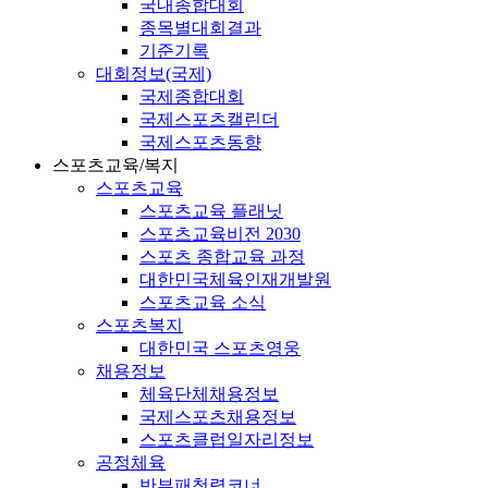
국내종합대회
종목별대회결과
기준기록
대회정보(국제)
국제종합대회
국제스포츠캘린더
국제스포츠동향
스포츠교육/복지
스포츠교육
스포츠교육 플래닛
스포츠교육비전 2030
스포츠 종합교육 과정
대한민국체육인재개발원
스포츠교육 소식
스포츠복지
대한민국 스포츠영웅
채용정보
체육단체채용정보
국제스포츠채용정보
스포츠클럽일자리정보
공정체육
반부패청렴코너