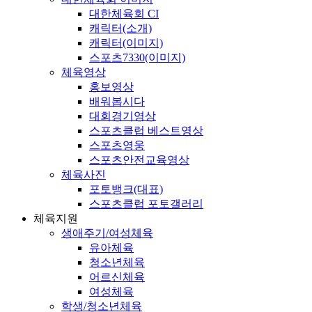
대한체육회 CI
캐릭터(소개)
캐릭터(이미지)
스포츠7330(이미지)
체육영상
홍보영상
배워봅시다
대회경기영상
스포츠클럽 베스트영상
스포츠영웅
스포츠안전교육영상
체육사진
포토뱅크(대표)
스포츠클럽 포토갤러리
체육지원
생애주기/여성체육
유아체육
청소년체육
어르신체육
여성체육
학생/청소년체육