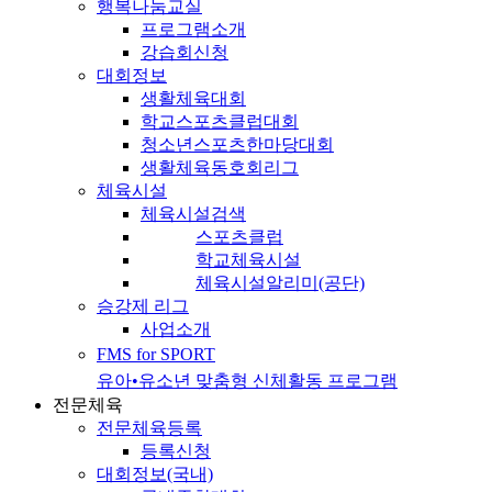
행복나눔교실
프로그램소개
강습회신청
대회정보
생활체육대회
학교스포츠클럽대회
청소년스포츠한마당대회
생활체육동호회리그
체육시설
체육시설검색
스포츠클럽
학교체육시설
체육시설알리미(공단)
승강제 리그
사업소개
FMS for SPORT
유아•유소년 맞춤형 신체활동 프로그램
전문체육
전문체육등록
등록신청
대회정보(국내)