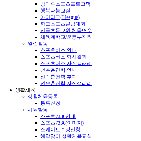
방과후스포츠프로그램
행복나눔교실
아이리그(I-league)
학교스포츠클럽대회
전국초등교원 체육연수
체육계학교/운동부지원
열린활동
스포츠버스 안내
스포츠버스 행사결과
스포츠버스 사진갤러리
선추촌견학 안내
선수촌견학 후기
선수촌견학 사진갤러리
생활체육
생활체육등록
등록신청
체육활동
스포츠7330안내
스포츠7330(이미지)
스케이트수강신청
해달맞이 생활체육교실