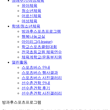
생애주기/여성체육
유아체육
청소년체육
어르신체육
여성체육
학생/청소년체육
방과후스포츠프로그램
행복나눔교실
아이리그(I-league)
학교스포츠클럽대회
전국초등교원 체육연수
체육계학교/운동부지원
열린활동
스포츠버스 안내
스포츠버스 행사결과
스포츠버스 사진갤러리
선수촌견학 안내
선수촌견학 후기
선수촌견학 사진갤러리
방과후스포츠프로그램