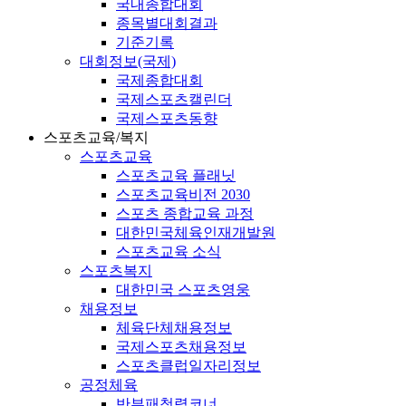
국내종합대회
종목별대회결과
기준기록
대회정보(국제)
국제종합대회
국제스포츠캘린더
국제스포츠동향
스포츠교육/복지
스포츠교육
스포츠교육 플래닛
스포츠교육비전 2030
스포츠 종합교육 과정
대한민국체육인재개발원
스포츠교육 소식
스포츠복지
대한민국 스포츠영웅
채용정보
체육단체채용정보
국제스포츠채용정보
스포츠클럽일자리정보
공정체육
반부패청렴코너