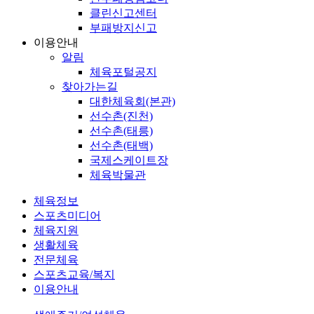
클린신고센터
부패방지신고
이용안내
알림
체육포털공지
찾아가는길
대한체육회(본관)
선수촌(진천)
선수촌(태릉)
선수촌(태백)
국제스케이트장
체육박물관
체육정보
스포츠미디어
체육지원
생활체육
전문체육
스포츠교육/복지
이용안내