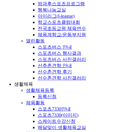
방과후스포츠프로그램
행복나눔교실
아이리그(I-league)
학교스포츠클럽대회
전국초등교원 체육연수
체육계학교/운동부지원
열린활동
스포츠버스 안내
스포츠버스 행사결과
스포츠버스 사진갤러리
선추촌견학 안내
선수촌견학 후기
선수촌견학 사진갤러리
생활체육
생활체육등록
등록신청
체육활동
스포츠7330안내
스포츠7330(이미지)
스케이트수강신청
해달맞이 생활체육교실