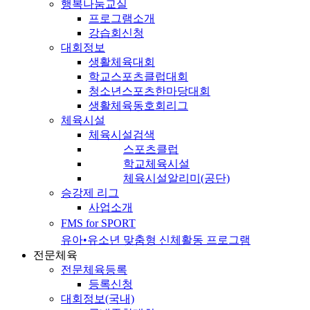
행복나눔교실
프로그램소개
강습회신청
대회정보
생활체육대회
학교스포츠클럽대회
청소년스포츠한마당대회
생활체육동호회리그
체육시설
체육시설검색
스포츠클럽
학교체육시설
체육시설알리미(공단)
승강제 리그
사업소개
FMS for SPORT
유아•유소년 맞춤형 신체활동 프로그램
전문체육
전문체육등록
등록신청
대회정보(국내)