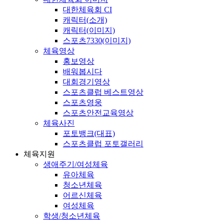
대한체육회 CI
캐릭터(소개)
캐릭터(이미지)
스포츠7330(이미지)
체육영상
홍보영상
배워봅시다
대회경기영상
스포츠클럽 베스트영상
스포츠영웅
스포츠안전교육영상
체육사진
포토뱅크(대표)
스포츠클럽 포토갤러리
체육지원
생애주기/여성체육
유아체육
청소년체육
어르신체육
여성체육
학생/청소년체육