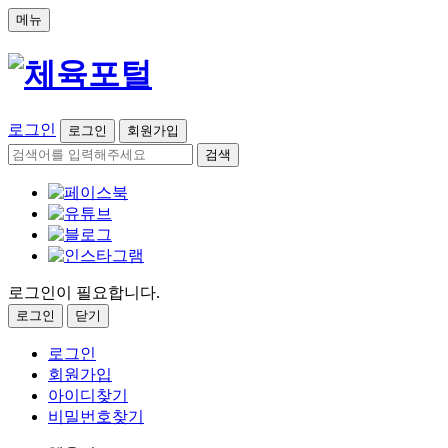
메뉴
로그인
로그인
회원가입
검색
로그인이 필요합니다.
로그인
닫기
로그인
회원가입
아이디찾기
비밀번호찾기