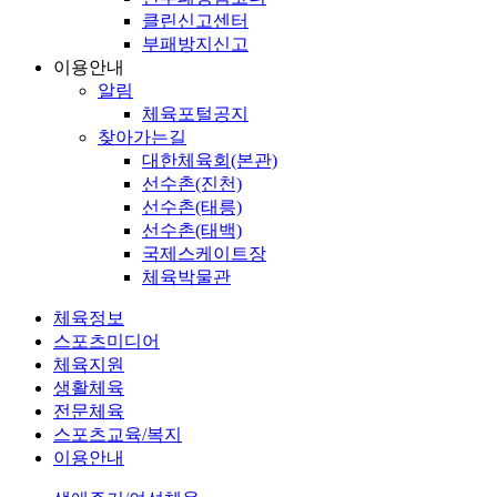
클린신고센터
부패방지신고
이용안내
알림
체육포털공지
찾아가는길
대한체육회(본관)
선수촌(진천)
선수촌(태릉)
선수촌(태백)
국제스케이트장
체육박물관
체육정보
스포츠미디어
체육지원
생활체육
전문체육
스포츠교육/복지
이용안내