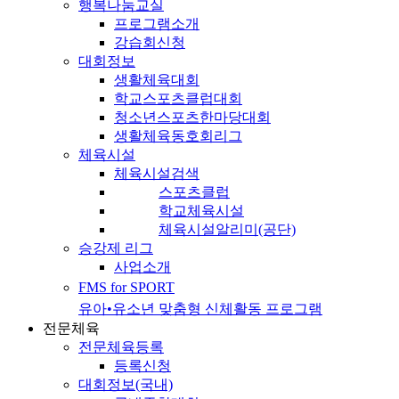
행복나눔교실
프로그램소개
강습회신청
대회정보
생활체육대회
학교스포츠클럽대회
청소년스포츠한마당대회
생활체육동호회리그
체육시설
체육시설검색
스포츠클럽
학교체육시설
체육시설알리미(공단)
승강제 리그
사업소개
FMS for SPORT
유아•유소년 맞춤형 신체활동 프로그램
전문체육
전문체육등록
등록신청
대회정보(국내)