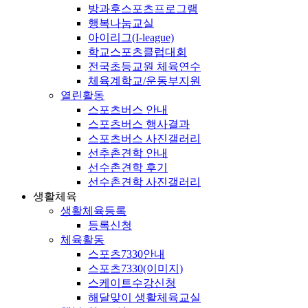
방과후스포츠프로그램
행복나눔교실
아이리그(I-league)
학교스포츠클럽대회
전국초등교원 체육연수
체육계학교/운동부지원
열린활동
스포츠버스 안내
스포츠버스 행사결과
스포츠버스 사진갤러리
선추촌견학 안내
선수촌견학 후기
선수촌견학 사진갤러리
생활체육
생활체육등록
등록신청
체육활동
스포츠7330안내
스포츠7330(이미지)
스케이트수강신청
해달맞이 생활체육교실