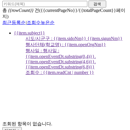
검색
총
{{rowCount}}
건({{currentPageNo}}/{{totalPageCount}}페이
지)
최근등록순
|
조회수높은순
{{item.subject}}
시도/시군구 : {{item.sidoNm}} {{item.sigunNm}}
행사단체(학교명) : {{item.openOrgNm}}
행사일 : 행사일 :
{{item.openEventDt.substring(0,4)}}.
{{item.openEventDt.substring(4,6)}}.
{{item.openEventDt.substring(6,8)}}
조회수 : {{item.readCnt | number }}
조회된 항목이 없습니다.