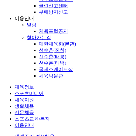
클린신고센터
부패방지신고
이용안내
알림
체육포털공지
찾아가는길
대한체육회(본관)
선수촌(진천)
선수촌(태릉)
선수촌(태백)
국제스케이트장
체육박물관
체육정보
스포츠미디어
체육지원
생활체육
전문체육
스포츠교육/복지
이용안내