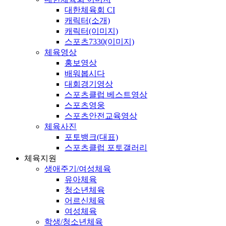
대한체육회 CI
캐릭터(소개)
캐릭터(이미지)
스포츠7330(이미지)
체육영상
홍보영상
배워봅시다
대회경기영상
스포츠클럽 베스트영상
스포츠영웅
스포츠안전교육영상
체육사진
포토뱅크(대표)
스포츠클럽 포토갤러리
체육지원
생애주기/여성체육
유아체육
청소년체육
어르신체육
여성체육
학생/청소년체육