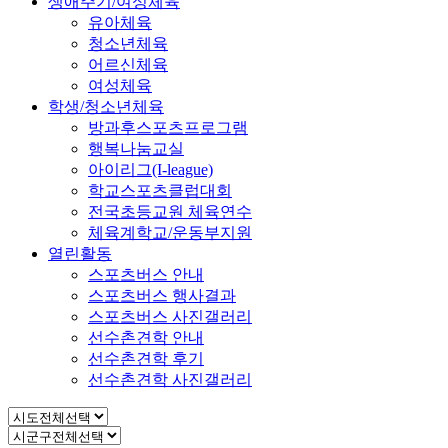
생애주기/여성체육
유아체육
청소년체육
어르신체육
여성체육
학생/청소년체육
방과후스포츠프로그램
행복나눔교실
아이리그(I-league)
학교스포츠클럽대회
전국초등교원 체육연수
체육계학교/운동부지원
열린활동
스포츠버스 안내
스포츠버스 행사결과
스포츠버스 사진갤러리
선수촌견학 안내
선수촌견학 후기
선수촌견학 사진갤러리