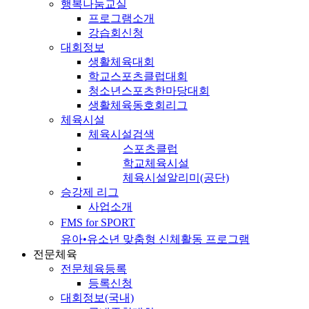
행복나눔교실
프로그램소개
강습회신청
대회정보
생활체육대회
학교스포츠클럽대회
청소년스포츠한마당대회
생활체육동호회리그
체육시설
체육시설검색
스포츠클럽
학교체육시설
체육시설알리미(공단)
승강제 리그
사업소개
FMS for SPORT
유아•유소년 맞춤형 신체활동 프로그램
전문체육
전문체육등록
등록신청
대회정보(국내)