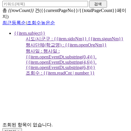
검색
총
{{rowCount}}
건({{currentPageNo}}/{{totalPageCount}}페이
지)
최근등록순
|
조회수높은순
{{item.subject}}
시도/시군구 : {{item.sidoNm}} {{item.sigunNm}}
행사단체(학교명) : {{item.openOrgNm}}
행사일 : 행사일 :
{{item.openEventDt.substring(0,4)}}.
{{item.openEventDt.substring(4,6)}}.
{{item.openEventDt.substring(6,8)}}
조회수 : {{item.readCnt | number }}
조회된 항목이 없습니다.