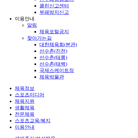
클린신고센터
부패방지신고
이용안내
알림
체육포털공지
찾아가는길
대한체육회(본관)
선수촌(진천)
선수촌(태릉)
선수촌(태백)
국제스케이트장
체육박물관
체육정보
스포츠미디어
체육지원
생활체육
전문체육
스포츠교육/복지
이용안내