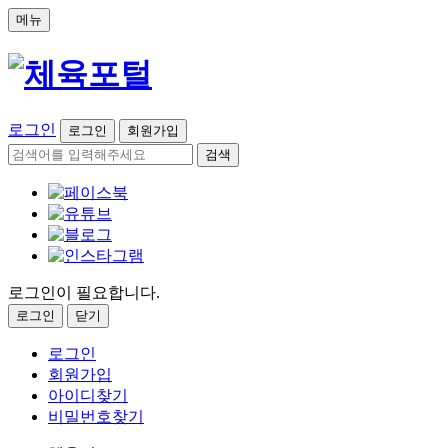
메뉴
로그인
로그인
회원가입
검색
로그인이 필요합니다.
로그인
닫기
로그인
회원가입
아이디찾기
비밀번호찾기