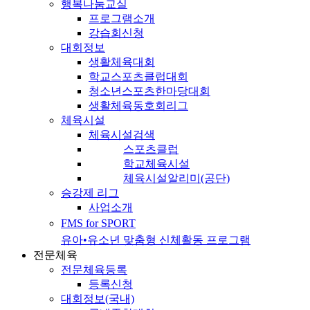
행복나눔교실
프로그램소개
강습회신청
대회정보
생활체육대회
학교스포츠클럽대회
청소년스포츠한마당대회
생활체육동호회리그
체육시설
체육시설검색
스포츠클럽
학교체육시설
체육시설알리미(공단)
승강제 리그
사업소개
FMS for SPORT
유아•유소년 맞춤형 신체활동 프로그램
전문체육
전문체육등록
등록신청
대회정보(국내)