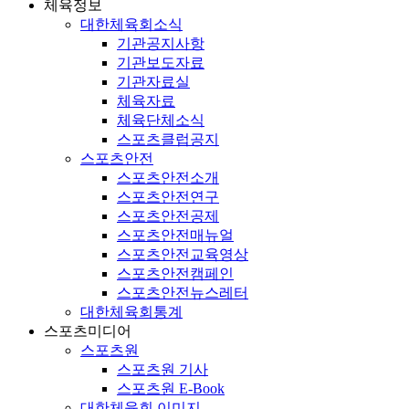
체육정보
대한체육회소식
기관공지사항
기관보도자료
기관자료실
체육자료
체육단체소식
스포츠클럽공지
스포츠안전
스포츠안전소개
스포츠안전연구
스포츠안전공제
스포츠안전매뉴얼
스포츠안전교육영상
스포츠안전캠페인
스포츠안전뉴스레터
대한체육회통계
스포츠미디어
스포츠원
스포츠원 기사
스포츠원 E-Book
대한체육회 이미지