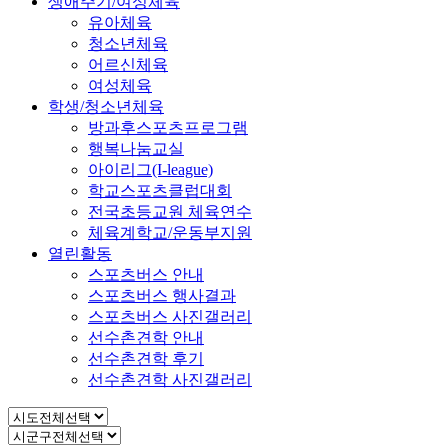
생애주기/여성체육
유아체육
청소년체육
어르신체육
여성체육
학생/청소년체육
방과후스포츠프로그램
행복나눔교실
아이리그(I-league)
학교스포츠클럽대회
전국초등교원 체육연수
체육계학교/운동부지원
열린활동
스포츠버스 안내
스포츠버스 행사결과
스포츠버스 사진갤러리
선수촌견학 안내
선수촌견학 후기
선수촌견학 사진갤러리