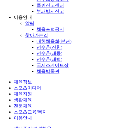
클린신고센터
부패방지신고
이용안내
알림
체육포털공지
찾아가는길
대한체육회(본관)
선수촌(진천)
선수촌(태릉)
선수촌(태백)
국제스케이트장
체육박물관
체육정보
스포츠미디어
체육지원
생활체육
전문체육
스포츠교육/복지
이용안내