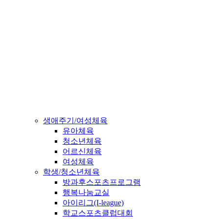
생애주기/여성체육
유아체육
청소년체육
어르신체육
여성체육
학생/청소년체육
방과후스포츠프로그램
행복나눔교실
아이리그(I-league)
학교스포츠클럽대회