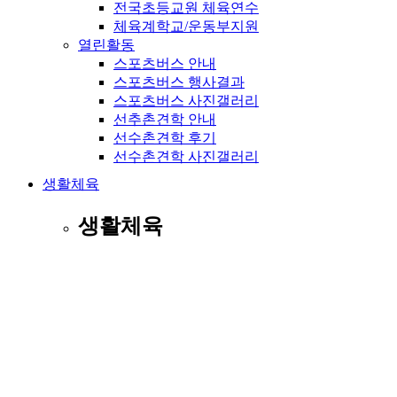
전국초등교원 체육연수
체육계학교/운동부지원
열린활동
스포츠버스 안내
스포츠버스 행사결과
스포츠버스 사진갤러리
선추촌견학 안내
선수촌견학 후기
선수촌견학 사진갤러리
생활체육
생활체육