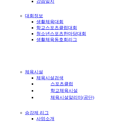
강습일지
대회정보
생활체육대회
학교스포츠클럽대회
청소년스포츠한마당대회
생활체육동호회리그
체육시설
체육시설검색
스포츠클럽
학교체육시설
체육시설알리미(공단)
승강제 리그
사업소개