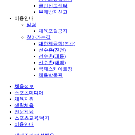
클린신고센터
부패방지신고
이용안내
알림
체육포털공지
찾아가는길
대한체육회(본관)
선수촌(진천)
선수촌(태릉)
선수촌(태백)
국제스케이트장
체육박물관
체육정보
스포츠미디어
체육지원
생활체육
전문체육
스포츠교육/복지
이용안내