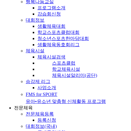
행복나눔교실
프로그램소개
강습회신청
대회정보
생활체육대회
학교스포츠클럽대회
청소년스포츠한마당대회
생활체육동호회리그
체육시설
체육시설검색
스포츠클럽
학교체육시설
체육시설알리미(공단)
승강제 리그
사업소개
FMS for SPORT
유아•유소년 맞춤형 신체활동 프로그램
전문체육
전문체육등록
등록신청
대회정보(국내)