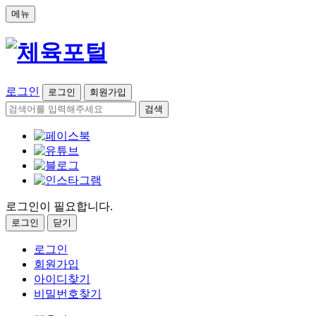
메뉴
로그인
로그인
회원가입
검색
로그인이 필요합니다.
로그인
닫기
로그인
회원가입
아이디찾기
비밀번호찾기