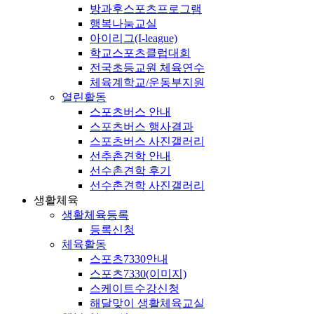
방과후스포츠프로그램
행복나눔교실
아이리그(I-league)
학교스포츠클럽대회
전국초등교원 체육연수
체육계학교/운동부지원
열린활동
스포츠버스 안내
스포츠버스 행사결과
스포츠버스 사진갤러리
선추촌견학 안내
선수촌견학 후기
선수촌견학 사진갤러리
생활체육
생활체육등록
등록신청
체육활동
스포츠7330안내
스포츠7330(이미지)
스케이트수강신청
해달맞이 생활체육교실