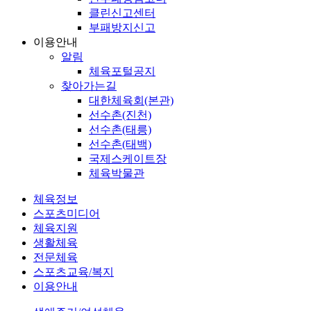
클린신고센터
부패방지신고
이용안내
알림
체육포털공지
찾아가는길
대한체육회(본관)
선수촌(진천)
선수촌(태릉)
선수촌(태백)
국제스케이트장
체육박물관
체육정보
스포츠미디어
체육지원
생활체육
전문체육
스포츠교육/복지
이용안내