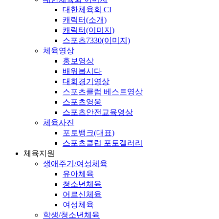
대한체육회 CI
캐릭터(소개)
캐릭터(이미지)
스포츠7330(이미지)
체육영상
홍보영상
배워봅시다
대회경기영상
스포츠클럽 베스트영상
스포츠영웅
스포츠안전교육영상
체육사진
포토뱅크(대표)
스포츠클럽 포토갤러리
체육지원
생애주기/여성체육
유아체육
청소년체육
어르신체육
여성체육
학생/청소년체육