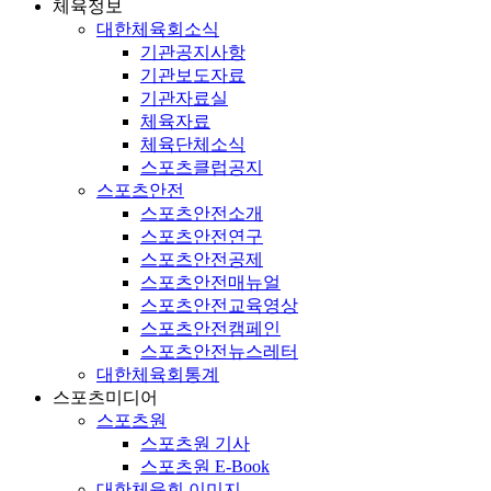
체육정보
대한체육회소식
기관공지사항
기관보도자료
기관자료실
체육자료
체육단체소식
스포츠클럽공지
스포츠안전
스포츠안전소개
스포츠안전연구
스포츠안전공제
스포츠안전매뉴얼
스포츠안전교육영상
스포츠안전캠페인
스포츠안전뉴스레터
대한체육회통계
스포츠미디어
스포츠원
스포츠원 기사
스포츠원 E-Book
대한체육회 이미지