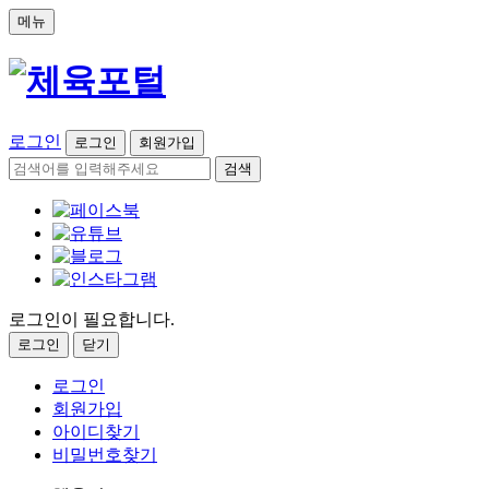
메뉴
로그인
로그인
회원가입
검색
로그인이 필요합니다.
로그인
닫기
로그인
회원가입
아이디찾기
비밀번호찾기