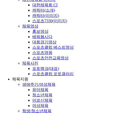
대한체육회 CI
캐릭터(소개)
캐릭터(이미지)
스포츠7330(이미지)
체육영상
홍보영상
배워봅시다
대회경기영상
스포츠클럽 베스트영상
스포츠영웅
스포츠안전교육영상
체육사진
포토뱅크(대표)
스포츠클럽 포토갤러리
체육지원
생애주기/여성체육
유아체육
청소년체육
어르신체육
여성체육
학생/청소년체육