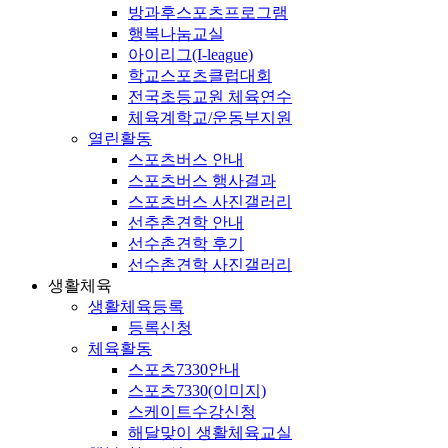
방과후스포츠프로그램
행복나눔교실
아이리그(I-league)
학교스포츠클럽대회
전국초등교원 체육연수
체육계학교/운동부지원
열린활동
스포츠버스 안내
스포츠버스 행사결과
스포츠버스 사진갤러리
선추촌견학 안내
선수촌견학 후기
선수촌견학 사진갤러리
생활체육
생활체육등록
등록신청
체육활동
스포츠7330안내
스포츠7330(이미지)
스케이트수강신청
해달맞이 생활체육교실