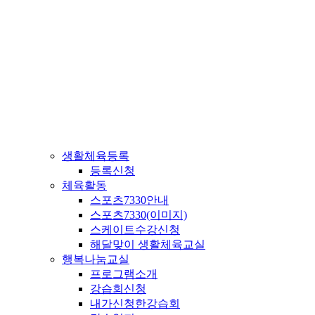
생활체육등록
등록신청
체육활동
스포츠7330안내
스포츠7330(이미지)
스케이트수강신청
해달맞이 생활체육교실
행복나눔교실
프로그램소개
강습회신청
내가신청한강습회