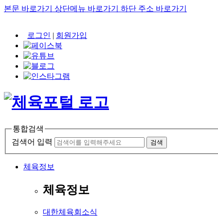
본문 바로가기
상단메뉴 바로가기
하단 주소 바로가기
로그인
|
회원가입
통합검색
검색어 입력
검색
체육정보
체육정보
대한체육회소식