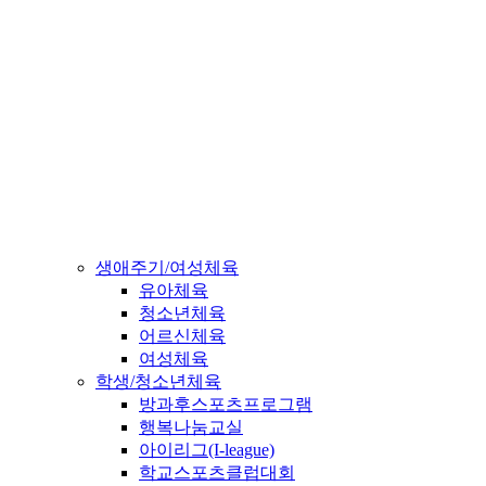
생애주기/여성체육
유아체육
청소년체육
어르신체육
여성체육
학생/청소년체육
방과후스포츠프로그램
행복나눔교실
아이리그(I-league)
학교스포츠클럽대회