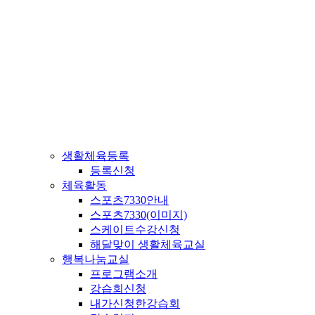
생활체육등록
등록신청
체육활동
스포츠7330안내
스포츠7330(이미지)
스케이트수강신청
해달맞이 생활체육교실
행복나눔교실
프로그램소개
강습회신청
내가신청한강습회