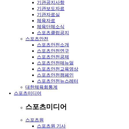
기관공지사항
기관보도자료
기관자료실
체육자료
체육단체소식
스포츠클럽공지
스포츠안전
스포츠안전소개
스포츠안전연구
스포츠안전공제
스포츠안전매뉴얼
스포츠안전교육영상
스포츠안전캠페인
스포츠안전뉴스레터
대한체육회통계
스포츠미디어
스포츠미디어
스포츠원
스포츠원 기사