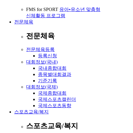
FMS for SPORT
유아•유소년 맞춤형
신체활동 프로그램
전문체육
전문체육
전문체육등록
등록신청
대회정보(국내)
국내종합대회
종목별대회결과
기준기록
대회정보(국제)
국제종합대회
국제스포츠캘린더
국제스포츠동향
스포츠교육/복지
스포츠교육/복지