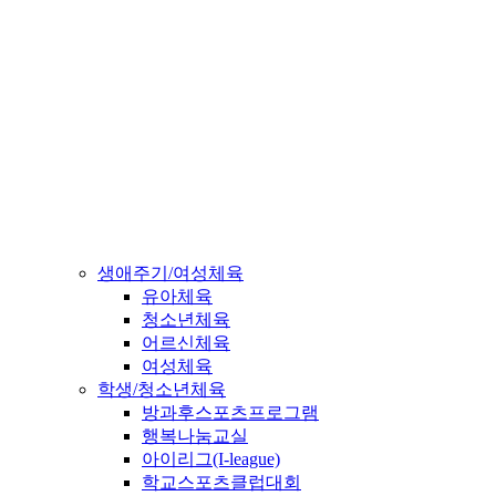
생애주기/여성체육
유아체육
청소년체육
어르신체육
여성체육
학생/청소년체육
방과후스포츠프로그램
행복나눔교실
아이리그(I-league)
학교스포츠클럽대회