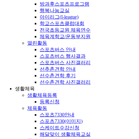
방과후스포츠프로그램
행복나눔교실
아이리그(I-league)
학교스포츠클럽대회
전국초등교원 체육연수
체육계학교/운동부지원
열린활동
스포츠버스 안내
스포츠버스 행사결과
스포츠버스 사진갤러리
선추촌견학 안내
선수촌견학 후기
선수촌견학 사진갤러리
생활체육
생활체육등록
등록신청
체육활동
스포츠7330안내
스포츠7330(이미지)
스케이트수강신청
해달맞이 생활체육교실