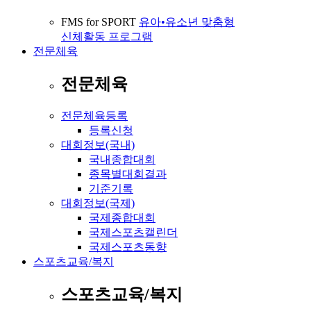
FMS for SPORT
유아•유소년 맞춤형
신체활동 프로그램
전문체육
전문체육
전문체육등록
등록신청
대회정보(국내)
국내종합대회
종목별대회결과
기준기록
대회정보(국제)
국제종합대회
국제스포츠캘린더
국제스포츠동향
스포츠교육/복지
스포츠교육/복지