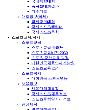
국내종합대회
종목별대회결과
기준기록
대회정보(국제)
국제종합대회
국제스포츠캘린더
국제스포츠동향
스포츠교육/복지
스포츠교육
스포츠교육 플래닛
스포츠교육비전 2030
스포츠 종합교육 과정
대한민국체육인재개발원
스포츠교육 소식
스포츠복지
대한민국 스포츠영웅
채용정보
체육단체채용정보
국제스포츠채용정보
스포츠클럽일자리정보
공정체육
반부패청렴코너