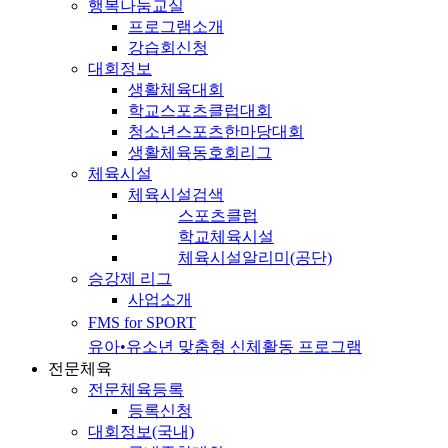
행복나눔교실
프로그램소개
강습회신청
대회정보
생활체육대회
학교스포츠클럽대회
청소년스포츠한마당대회
생활체육동호회리그
체육시설
체육시설검색
스포츠클럽
학교체육시설
체육시설알리미(공단)
승강제 리그
사업소개
FMS for SPORT
유아•유소년 맞춤형 신체활동 프로그램
전문체육
전문체육등록
등록신청
대회정보(국내)